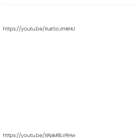
https://youtu.be/XuIrSoJmkHU
https://youtu.be/XRjxM8LVRHw