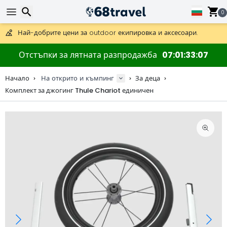
0
Получете безплатна доставка при поръчки над 59 €.
Предлага се и DHL Express за една нощ.
Търсене
30 дни за връщане, 90 дни за дървени карти и декорации.
Отстъпки за лятната разпродажба
07
01
33
06
Най-добрите цени за outdoor екипировка и аксесоари.
Начало
На открито и къмпинг
За деца
Комплект за джогинг Thule Chariot единичен
Търсене