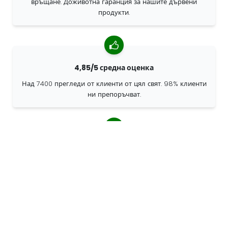
връщане. Доживотна гаранция за нашите дървени
продукти.
4,85/5 средна оценка
Над 7400 прегледи от клиенти от цял свят. 98% клиенти
ни препоръчват.
Персонализирани поръчки
68travel е оригинален производител, което означава, че
можем бързо да създаваме персонализирани поръчки.