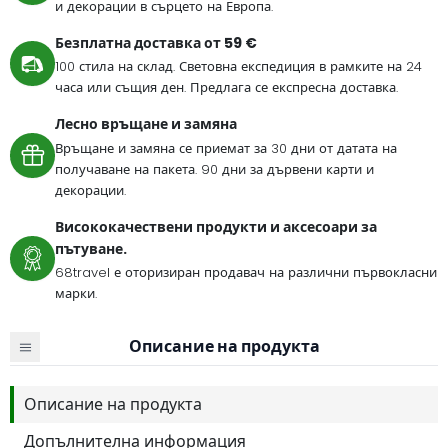
и декорации в сърцето на Европа.
Безплатна доставка от 59 €
100 стила на склад. Световна експедиция в рамките на 24
часа или същия ден. Предлага се експресна доставка.
Лесно връщане и замяна
Връщане и замяна се приемат за 30 дни от датата на
получаване на пакета. 90 дни за дървени карти и
декорации.
Висококачествени продукти и аксесоари за
пътуване.
68travel е оторизиран продавач на различни първокласни
марки.
Описание на продукта
Описание на продукта
Допълнителна информация