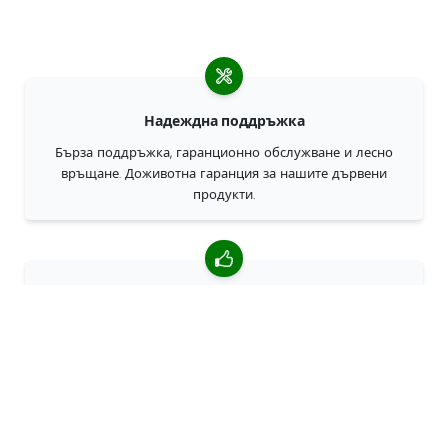
Надеждна поддръжка
Бърза поддръжка, гаранционно обслужване и лесно
връщане. Доживотна гаранция за нашите дървени
продукти.
4,85/5 средна оценка
Над 7400 прегледи от клиенти от цял свят. 98% клиенти
ни препоръчват.