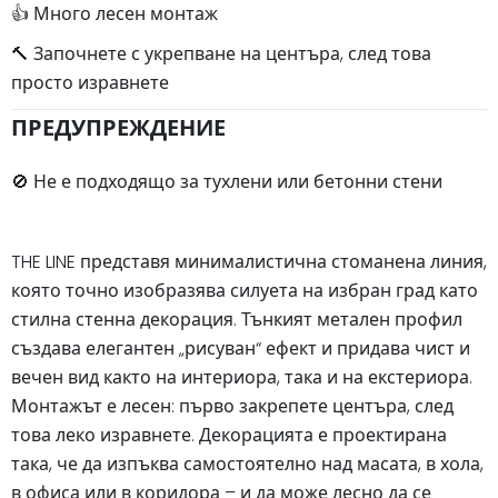
👍 Много лесен монтаж
🔨 Започнете с укрепване на центъра, след това
просто изравнете
ПРЕДУПРЕЖДЕНИЕ
🚫 Не е подходящо за тухлени или бетонни стени
THE LINE представя минималистична стоманена линия,
която точно изобразява силуета на избран град като
стилна стенна декорация. Тънкият метален профил
създава елегантен „рисуван“ ефект и придава чист и
вечен вид както на интериора, така и на екстериора.
Монтажът е лесен: първо закрепете центъра, след
това леко изравнете. Декорацията е проектирана
така, че да изпъква самостоятелно над масата, в хола,
в офиса или в коридора – и да може лесно да се