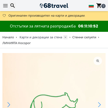
Получете безплатна доставка при поръчки над 59 €.
Предлага се и DHL Express за една нощ.
0
30 дни за връщане, 90 дни за дървени карти и декорации.
Оригинален производител на карти и декорации.
Търсене
Отстъпки за лятната разпродажба
06
11
10
51
Начало
Карти и декорации за стена
Стенни силуети
ЛИНИЯТА Носорог
Търсене