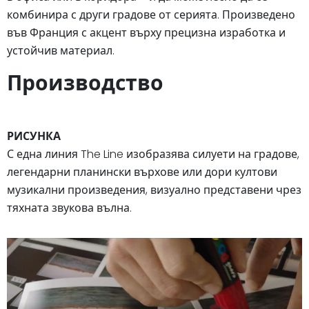
комбинира с други градове от серията. Произведено
във Франция с акцент върху прецизна изработка и
устойчив материал.
Производство
РИСУНКА
С една линия The Line изобразява силуети на градове,
легендарни планински върхове или дори култови
музикални произведения, визуално представени чрез
тяхната звукова вълна.