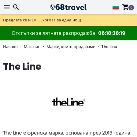
0
Получете безплатна доставка при поръчки над 59 €.
Предлага се и DHL Express за една нощ.
30 дни за връщане, 90 дни за дървени карти и декорации.
Търсене
Отстъпки за лятната разпродажба
06
18
38
18
Начало
Магазин
Марки, които продаваме
The Line
The Line
Търсене
The Line е френска марка, основана през 2015 година