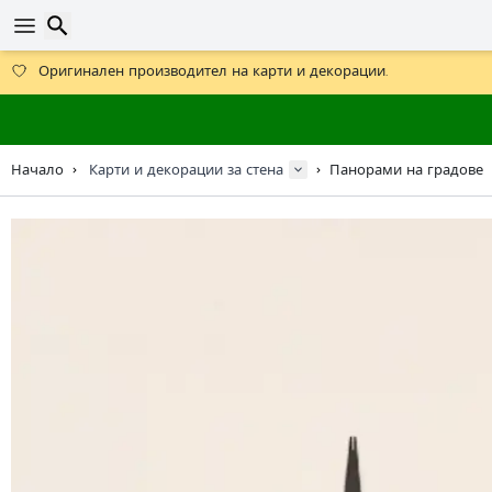
Получете безплатна доставка при поръчки над 59 €.
Предлага се и DHL Express за една нощ.
30 дни за връщане, 90 дни за дървени карти и декорации.
Търсене
Оригинален производител на карти и декорации.
Начало
Карти и декорации за стена
Панорами на градове