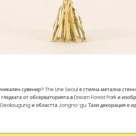
никален сувенир? The Line Seoul е стилна метална стенн
гледката от обсерваторията в Dream Forest Park и изобр
 Deoksugung и областта Jongno-gu. Тази декорация е и