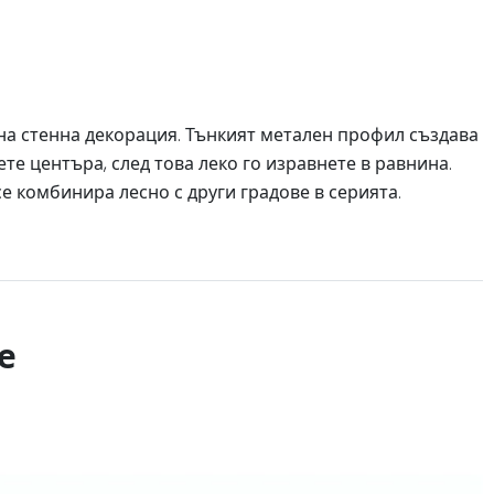
лна стенна декорация. Тънкият метален профил създава
те центъра, след това леко го изравнете в равнина.
се комбинира лесно с други градове в серията.
е