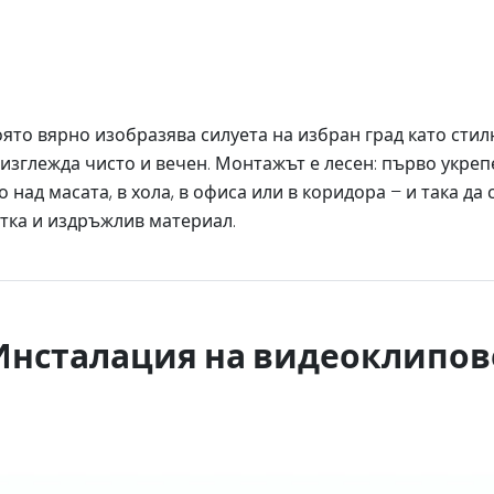
оято вярно изобразява силуета на избран град като сти
изглежда чисто и вечен. Монтажът е лесен: първо укрепе
ад масата, в хола, в офиса или в коридора – и така да 
тка и издръжлив материал.
Инсталация на видеоклипов