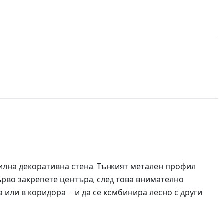
тилна декоративна стена. Тънкият метален профил
първо закрепете центъра, след това внимателно
а или в коридора – и да се комбинира лесно с други