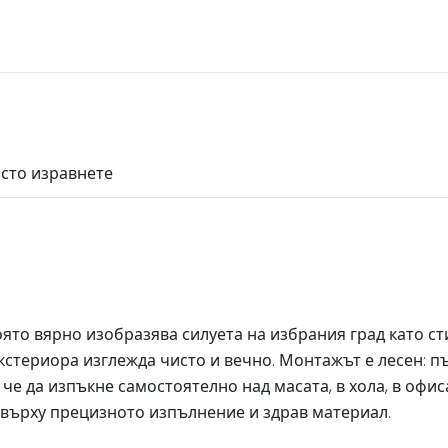
осто изравнете
оято вярно изобразява силуета на избрания град като с
 екстериора изглежда чисто и вечно. Монтажът е лесен: 
че да изпъкне самостоятелно над масата, в хола, в офис
 върху прецизното изпълнение и здрав материал.