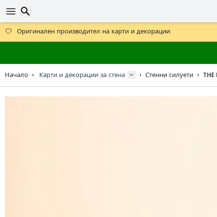
Получете безплатна доставка при поръчки над 59 €.
Предлага се и DHL Express за една нощ.
Търсене
30 дни за връщане, 90 дни за дървени карти и декорации.
Оригинален производител на карти и декорации.
Начало
Карти и декорации за стена
Стенни силуети
THE 