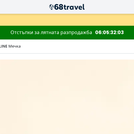
Отстъпки за лятната разпродажба
06
05
32
02
LINE Мечка
Търсене