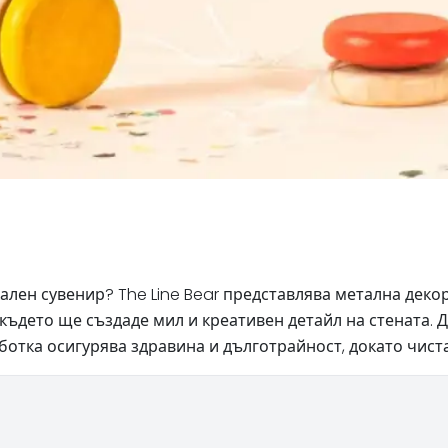
лен сувенир? The Line Bear представлява метална декор
където ще създаде мил и креативен детайл на стената. 
аботка осигурява здравина и дълготрайност, докато чис