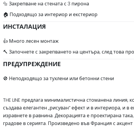
🔩 Закрепване на стената с 3 пирона
🏠 Подходящо за интериор и екстериор
ИНСТАЛАЦИЯ
👍 Много лесен монтаж
🔨 Започнете с закрепването на центъра, след това пр
ПРЕДУПРЕЖДЕНИЕ
🚫 Неподходящо за тухлени или бетонни стени
THE LINE предлага минималистична стоманена линия, к
създава елегантен „рисуван” ефект и в интериора, и в
изравнете в равнина. Декорацията е проектирана така, 
градове в серията. Произведено във Франция с акцент