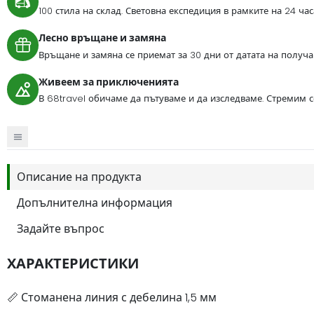
100 стила на склад. Световна експедиция в рамките на 24 ча
Лесно връщане и замяна
Връщане и замяна се приемат за 30 дни от датата на получа
Живеем за приключенията
В 68travel обичаме да пътуваме и да изследваме. Стремим 
Описание на продукта
Допълнителна информация
Задайте въпрос
ХАРАКТЕРИСТИКИ
📏 Стоманена линия с дебелина 1,5 мм