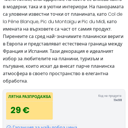
в модерни, така и в уютни интериори. На панорамата
са уловени известни точки от планината, като Col de
la Pêne Blanque, Pic du Montaigu и Pic du Midi, като
имената на върховете са част от самия продукт.
Пиренеите са сред най-значимите планински вериги
в Европа и представляват естествена граница между
Франция и Испания. Тази декорация е идеалният
избор за любителите на планини, туризъм и
пътуване, които искат да внесат парче планинска
атмосфера в своето пространство в елегантна
обработка.
Код на продукта:
ЛЯТНА РАЗПРОДАЖБА
11498
29 €
Гаранция за най-добра цена