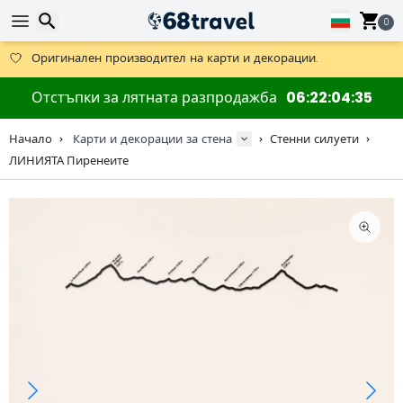
Получете безплатна доставка при поръчки над 59 €.
Предлага се и DHL Express за една нощ.
0
30 дни за връщане, 90 дни за дървени карти и декорации.
Оригинален производител на карти и декорации.
Търсене
Отстъпки за лятната разпродажба
06
22
04
35
Начало
Карти и декорации за стена
Стенни силуети
ЛИНИЯТА Пиренеите
Търсене