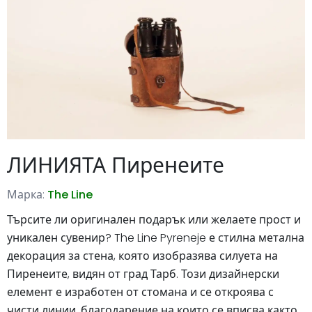
ЛИНИЯТА Пиренеите
Марка:
The Line
Търсите ли оригинален подарък или желаете прост и
уникален сувенир? The Line Pyreneje е стилна метална
декорация за стена, която изобразява силуета на
Пиренеите, видян от град Тарб. Този дизайнерски
елемент е изработен от стомана и се откроява с
чисти линии, благодарение на които се вписва както