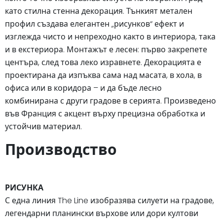
като стилна стенна декорация. Тънкият метален
профил създава елегантен „рисунков“ ефект и
изглежда чисто и непреходно както в интериора, така
и в екстериора. Монтажът е лесен: първо закрепете
центъра, след това леко изравнете. Декорацията е
проектирана да изпъква сама над масата, в хола, в
офиса или в коридора – и да бъде лесно
комбинирана с други градове в серията. Произведено
във Франция с акцент върху прецизна обработка и
устойчив материал.
Производство
РИСУНКА
С една линия The Line изобразява силуети на градове,
легендарни планински върхове или дори култови