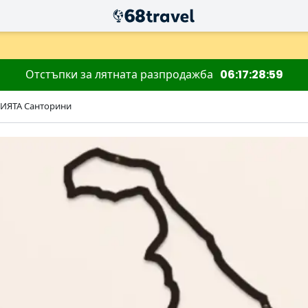
Отстъпки за лятната разпродажба
06
17
28
57
ИЯТА Санторини
Търсене