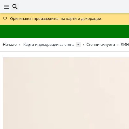
Получете безплатна доставка при поръчки над 59 €.
Предлага се и DHL Express за една нощ.
30 дни за връщане, 90 дни за дървени карти и декорации.
Търсене
Оригинален производител на карти и декорации.
Начало
Карти и декорации за стена
Стенни силуети
ЛИН