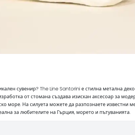
кален сувенир? The Line Santorini е стилна метална деко
изработка от стомана създава изискан аксесоар за мо
о море. На силуета можете да разпознаете известни мест
деална за любителите на Гърция, морето и пътуванията.