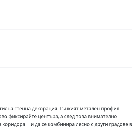
стилна стенна декорация. Тънкият метален профил
ърво фиксирайте центъра, а след това внимателно
 коридора – и да се комбинира лесно с други градове в