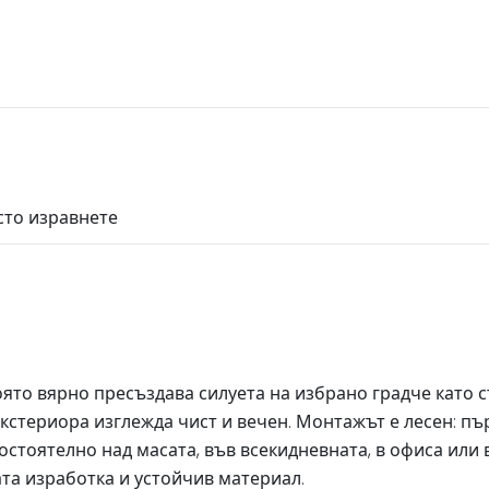
сто изравнете
оято вярно пресъздава силуета на избрано градче като 
екстериора изглежда чист и вечен. Монтажът е лесен: п
стоятелно над масата, във всекидневната, в офиса или в
та изработка и устойчив материал.