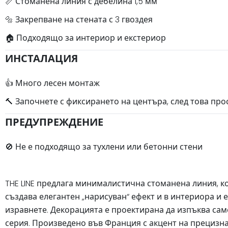
📏 Стоманена линия с дебелина 1,5 мм
🔩 Закрепване на стената с 3 гвоздея
🏠 Подходящо за интериор и екстериор
ИНСТАЛАЦИЯ
👍 Много лесен монтаж
🔨 Започнете с фиксирането на центъра, след това про
ПРЕДУПРЕЖДЕНИЕ
🚫 Не е подходящо за тухлени или бетонни стени
THE LINE предлага минималистична стоманена линия, к
създава елегантен „нарисуван“ ефект и в интериора и 
изравнете. Декорацията е проектирана да изпъква само
серия. Произведено във Франция с акцент на прецизна