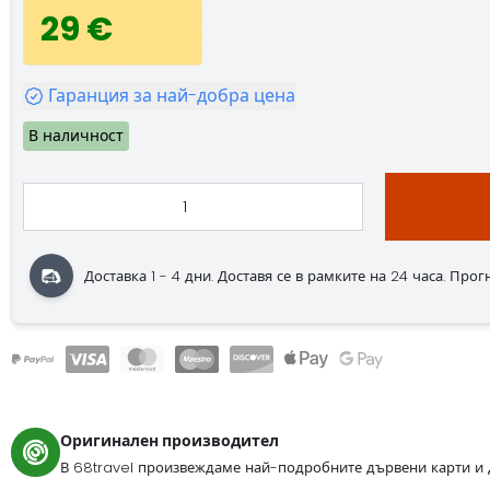
29 €
Гаранция за най-добра цена
В наличност
Доставка 1 - 4 дни. Доставя се в рамките на 24 часа. Прогно
Оригинален производител
В 68travel произвеждаме най-подробните дървени карти и 