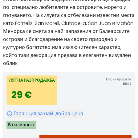
по-специално любителите на островите, морето и
пътуването. На силуета са отбелязани известни места
като Fornells, San Morell, Ciutadella, San Juan и Mahòn.
Менорка се смята за най-запазения от Балеарските
острови и благодарение на своето природно и
културно богатство има изключителен характер,
който тази декорация предава в елегантен визуален
облик.
Код на продукта:
ЛЯТНА РАЗПРОДАЖБА
11505
29 €
Гаранция за най-добра цена
В наличност