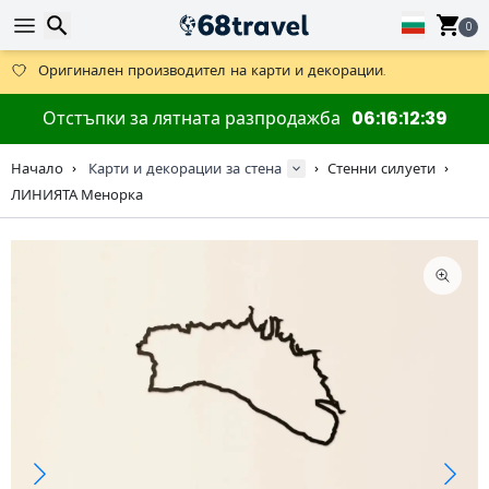
Получете безплатна доставка при поръчки над 59 €.
Предлага се и DHL Express за една нощ.
0
30 дни за връщане, 90 дни за дървени карти и декорации.
Оригинален производител на карти и декорации.
Търсене
Отстъпки за лятната разпродажба
06
16
12
39
Начало
Карти и декорации за стена
Стенни силуети
ЛИНИЯТА Менорка
Търсене