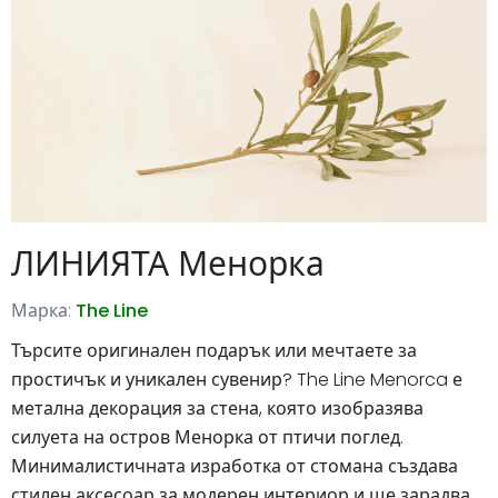
ЛИНИЯТА Менорка
Марка:
The Line
Търсите оригинален подарък или мечтаете за
простичък и уникален сувенир? The Line Menorca е
метална декорация за стена, която изобразява
силуета на остров Менорка от птичи поглед.
Минималистичната изработка от стомана създава
стилен аксесоар за модерен интериор и ще зарадва