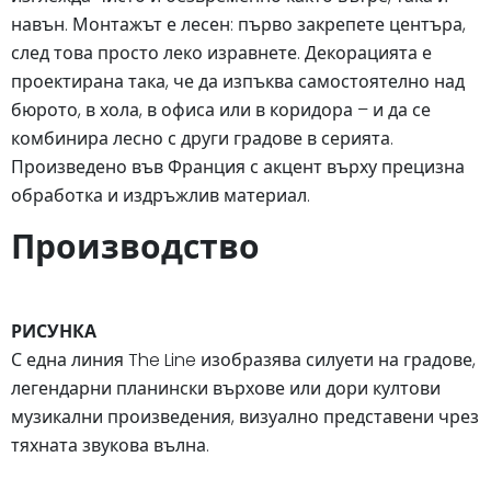
навън. Монтажът е лесен: първо закрепете центъра,
след това просто леко изравнете. Декорацията е
проектирана така, че да изпъква самостоятелно над
бюрото, в хола, в офиса или в коридора – и да се
комбинира лесно с други градове в серията.
Произведено във Франция с акцент върху прецизна
обработка и издръжлив материал.
Производство
РИСУНКА
С една линия The Line изобразява силуети на градове,
легендарни планински върхове или дори култови
музикални произведения, визуално представени чрез
тяхната звукова вълна.