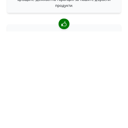
продукти.
4,85/5 средна оценка
Над 7400 прегледи от клиенти от цял свят. 98% клиенти
ни препоръчват.
Персонализирани поръчки
68travel е оригинален производител, което означава, че
можем бързо да създаваме персонализирани поръчки.