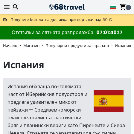
0
Получете безплатна доставка при поръчки над 59 €.
Предлага се и DHL Express за една нощ.
30 дни за връщане, 90 дни за дървени карти и декорации.
Търсене
Отстъпки за лятната разпродажба
07
01
40
16
Начало
Магазин
Популярни продукти за страната
Испания
Испания
Търсене
Испания обхваща по-голямата
част от Иберийския полуостров и
предлага удивителен микс от
пейзажи — Средиземноморски
плажове, скалист атлантически
бряг и планински вериги като Пиренеите и Сиера
Невада. Страната се характеризира със силни