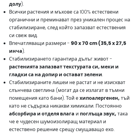
долу
).
Всички растения и мъхове са 100% естествени
органични и преминават през уникален процес на
стабилизиране, след който запазват естествения
си свеж вид.
Впечатляващи размери -
90 x 70 cm (35,5 x 27,5
инча
).
Стабилизирането гарантира дълъг живот -
растенията запазват текстурата си, меки и
гладки са на допир и остават зелени
.
Стабилизираните лишеи не растат и не изискват
слънчева светлина (могат да се излагат в тъмни
помещения като бани). Той е
хипоалергенен,
тъй
като не съдържа никакви химикали. Постоянно
абсорбира и отделя влага
и
поглъща звук,
така
че е чудесен шумоизолиращ материал и
естествено решение срещу смущаващо ехо.