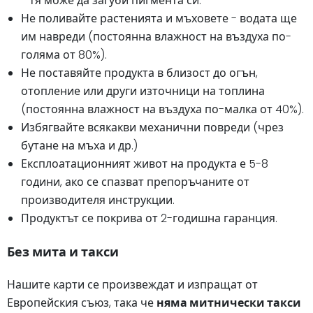
- тя може да загуби пигмента си.
Не поливайте растенията и мъховете - водата ще
им навреди (постоянна влажност на въздуха по-
голяма от 80%).
Не поставяйте продукта в близост до огън,
отопление или други източници на топлина
(постоянна влажност на въздуха по-малка от 40%).
Избягвайте всякакви механични повреди (чрез
бутане на мъха и др.)
Експлоатационният живот на продукта е 5-8
години, ако се спазват препоръчаните от
производителя инструкции.
Продуктът се покрива от 2-годишна гаранция.
Без мита и такси
Нашите карти се произвеждат и изпращат от
Европейския съюз, така че
няма митнически такси