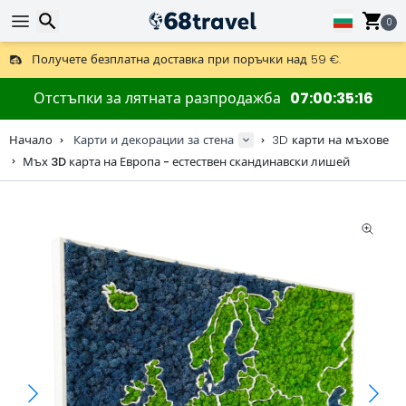
0
Получете безплатна доставка при поръчки над 59 €.
Предлага се и DHL Express за една нощ.
Търсене
30 дни за връщане, 90 дни за дървени карти и декорации.
Отстъпки за лятната разпродажба
07
00
35
15
Оригинален производител на карти и декорации.
Начало
Карти и декорации за стена
3D карти на мъхове
Мъх 3D карта на Европа - естествен скандинавски лишей
Търсене