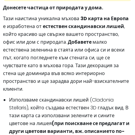
Донесете частица от природата у дома.
Тази наистина уникална мъхова
3D карта на Европа
е изработена от
естествен скандинавски лишей
,
който красиво ще свърже вашето пространство,
офис или дом с природата.
Добавете
малко
естествена зеленина в стаята или офиса си и всеки
път, когато погледнете към стената си, ще се
чувствате като в мъхова гора. Тази декорация за
стена ще доминира във всяко интериорно
пространство и ще зарадва дори най-взискателните
клиенти.
Използваме скандинавски лишей (Cladonia
Stellaris), който създава естествен 3D гладък вид. В
тази карта са използвани зелените и сините
цветове на лишея
(при поискване се предлагат и
други цветови варианти, вж. описанието по-