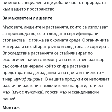
ви много специален и ще добави част от природата
към вашето пространство.
За мъховете и лишеите
Мъховете, лишеите и растенията, които се използват
за производство, се отглеждат в сертифицирани
стопанства - с грижа за околната среда. Органичните
материали се събират ръчно и след това се сортират.
Впоследствие растенията се стабилизират по
екологичен начин с помощта на естествен разтвор
със солни минерали, който спира растежа и
предотвратява деградацията на цвета и гниенето -
т.нар.
мумифициране
. В нашите продукти се използват
различни растения, включително папрати, топчест
мъх (мъх с лъжичка), горски мъх и скандинавски
лишей.
Монтаж