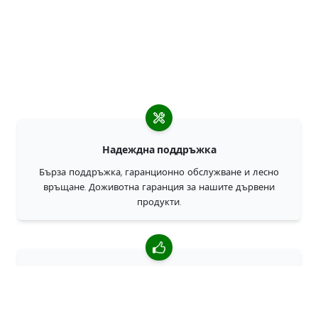
Надеждна поддръжка
Бърза поддръжка, гаранционно обслужване и лесно
връщане. Доживотна гаранция за нашите дървени
продукти.
4,85/5 средна оценка
Над 7400 прегледи от клиенти от цял свят. 98% клиенти
ни препоръчват.