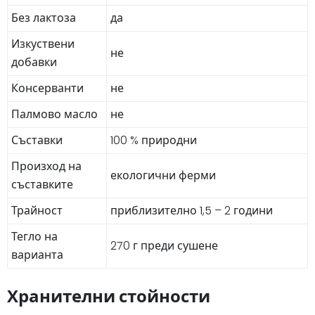
Без лактоза
да
Изкуствени
не
добавки
Консерванти
не
Палмово масло
не
Съставки
100 % природни
Произход на
екологични ферми
съставките
Трайност
приблизително 1,5 – 2 години
Тегло на
270 г преди сушене
варианта
Хранителни стойности