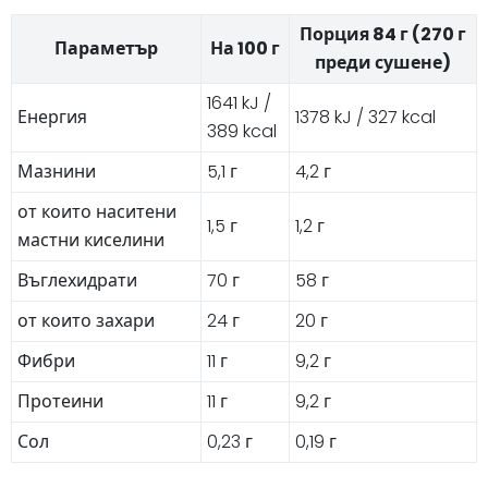
Порция 84 г (270 г
Параметър
На 100 г
преди сушене)
1641 kJ /
Енергия
1378 kJ / 327 kcal
389 kcal
Мазнини
5,1 г
4,2 г
от които наситени
1,5 г
1,2 г
мастни киселини
Въглехидрати
70 г
58 г
от които захари
24 г
20 г
Фибри
11 г
9,2 г
Протеини
11 г
9,2 г
Сол
0,23 г
0,19 г