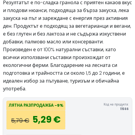
Резултатът е по-сладка гранола с приятен какаов вкус
и плодови нюанси, подходяща за бърза закуска, лека
закуска на път и зареждане с енергия през активния
ден. Продуктът е подходящ за вегетарианци и вегани,
е без глутен и без лактоза и не съдържа изкуствени
добавки, палмово масло или консерванти.
Произведен е от 100% натурални съставки, като
всички използвани съставки произхождат от
екологични ферми. Благодарение на лесната си
подготовка и трайността си около 1,5 до 2 години, е
идеален избор за пътуване, туризъм и обичайна
употреба.
Код на продукта:
ЛЯТНА РАЗПРОДАЖБА -9%
11566
5,29 €
5,79 €