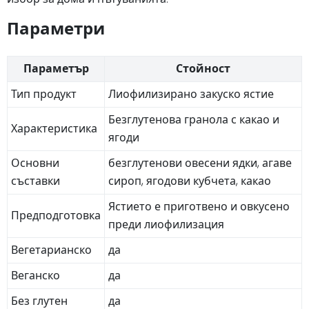
Параметри
Параметър
Стойност
Тип продукт
Лиофилизирано закуско ястие
Безглутенова гранола с какао и
Характеристика
ягоди
Основни
безглутенови овесени ядки, агаве
съставки
сироп, ягодови кубчета, какао
Ястието е приготвено и овкусено
Предподготовка
преди лиофилизация
Вегетарианско
да
Веганско
да
Без глутен
да