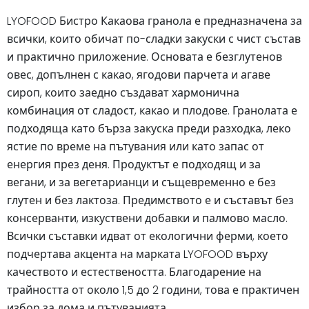
LYOFOOD Бистро Какаова гранола е предназначена за
всички, които обичат по-сладки закуски с чист състав
и практично приложение. Основата е безглутенов
овес, допълнен с какао, ягодови парчета и агаве
сироп, които заедно създават хармонична
комбинация от сладост, какао и плодове. Гранолата е
подходяща като бърза закуска преди разходка, леко
ястие по време на пътувания или като запас от
енергия през деня. Продуктът е подходящ и за
вегани, и за вегетарианци и същевременно е без
глутен и без лактоза. Предимството е и съставът без
консерванти, изкуствени добавки и палмово масло.
Всички съставки идват от екологични ферми, което
подчертава акцента на марката LYOFOOD върху
качеството и естествеността. Благодарение на
трайността от около 1,5 до 2 години, това е практичен
избор за дома и пътуванията.