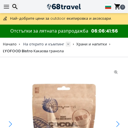
Получете безплатна доставка при поръчки над 59 €.
Предлага се и DHL Express за една нощ.
0
30 дни за връщане, 90 дни за дървени карти и декорации.
Най-добрите цени за outdoor екипировка и аксесоари.
Търсене
Отстъпки за лятната разпродажба
06
06
41
56
Начало
На открито и къмпинг
Храни и напитки
LYOFOOD Bistro Какаова гранола
Търсене