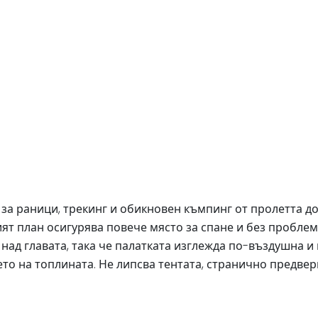
дяща за раници, трекинг и обикновен къмпинг от пролетта 
ят план осигурява повече място за спане и без пробле
над главата, така че палатката изглежда по-въздушна 
то на топлината. Не липсва тентата, странично предвер