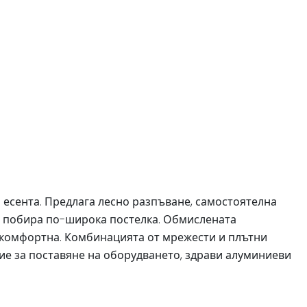
до есента. Предлага лесно разпъване, самостоятелна
м побира по-широка постелка. Обмислената
и комфортна. Комбинацията от мрежести и плътни
ие за поставяне на оборудването, здрави алуминиеви