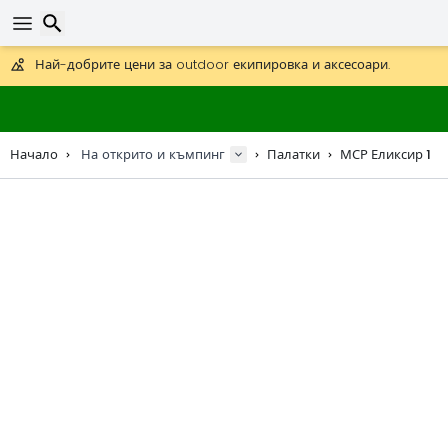
Получете безплатна доставка при поръчки над 59 €.
Предлага се и DHL Express за една нощ.
Търсене
30 дни за връщане, 90 дни за дървени карти и декорации.
Най-добрите цени за outdoor екипировка и аксесоари.
Начало
На открито и къмпинг
Палатки
МСР Еликсир 1