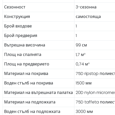
Сезонност
3-сезонна
Конструкция
самостояща
Брой входове
1
Брой предверия
1
Вътрешна височина
99 см
Площ на спалнята
1,7 м²
Площ на предверието
0,74 м²
Материал на покрива
75D ripstop полиес
Воден стълб на покрива
1500 мм
Материал на вътрешната палатка
20D nylon micromes
Материал на подложката
75D taffeta полиес
Воден стълб на подложката
3000 мм