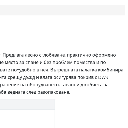
инг. Предлага лесно сглобяване, практично оформено
 място за спане и без проблем помества и по-
ствате по-удобно в нея. Вътрешната палатка комбинира
ита срещу дъжд и влага осигурява покрив с DWR
хранение на оборудването, таванни джобчета за
еба веднага след разопаковане.