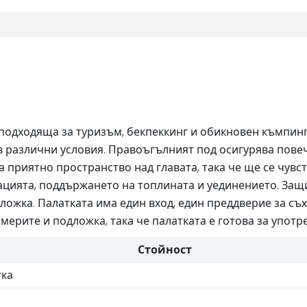
век, подходяща за туризъм, бекпеккинг и обикновен къмп
различни условия. Правоъгълният под осигурява повече
а приятно пространство над главата, така че ще се чув
ацията, поддържането на топлината и уединението. Защ
ложка. Палатката има един вход, един преддверие за съ
мерите и подложка, така че палатката е готова за употр
Стойност
тка