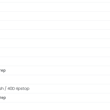
тер
h / 40D ripstop
тер