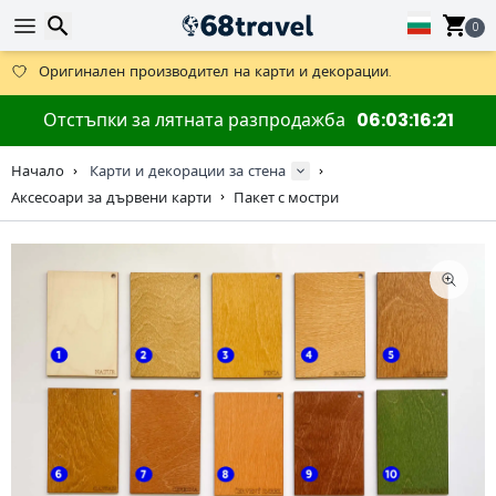
Получете безплатна доставка при поръчки над 59 €.
Предлага се и DHL Express за една нощ.
0
30 дни за връщане, 90 дни за дървени карти и декорации.
Оригинален производител на карти и декорации.
Търсене
Отстъпки за лятната разпродажба
06
03
16
20
Начало
Карти и декорации за стена
Аксесоари за дървени карти
Пакет с мостри
Търсене