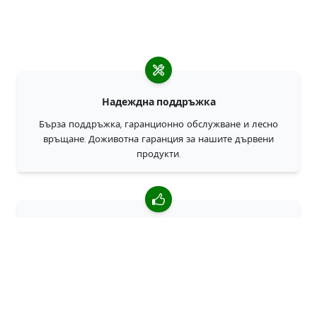
Надеждна поддръжка
Бърза поддръжка, гаранционно обслужване и лесно
връщане. Доживотна гаранция за нашите дървени
продукти.
4,85/5 средна оценка
Над 7400 прегледи от клиенти от цял свят. 98% клиенти
ни препоръчват.