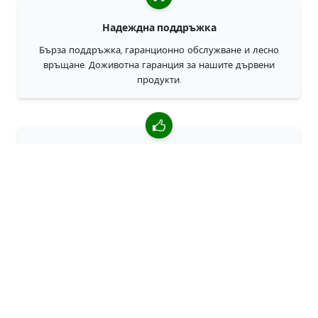
Надеждна поддръжка
Бърза поддръжка, гаранционно обслужване и лесно
връщане. Доживотна гаранция за нашите дървени
продукти.
4,85/5 средна оценка
Над 7400 прегледи от клиенти от цял свят. 98% клиенти
ни препоръчват.
Персонализирани поръчки
68travel е оригинален производител, което означава, че
можем бързо да създаваме персонализирани поръчки.