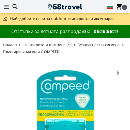
Получете безплатна доставка при поръчки над 59 €.
Предлага се и DHL Express за една нощ.
0
30 дни за връщане, 90 дни за дървени карти и декорации.
Най-добрите цени за outdoor екипировка и аксесоари.
Търсене
Отстъпки за лятната разпродажба
06
15
58
17
Начало
На открито и къмпинг
Безопасност и хигиена
Пластири за мазоли COMPEED
Търсене