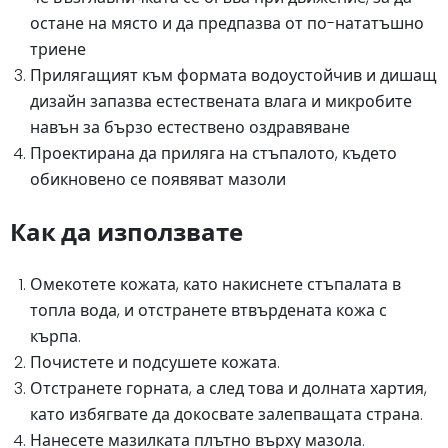
остане на място и да предпазва от по-нататъшно
триене
Прилягащият към формата водоустойчив и дишащ
дизайн запазва естествената влага и микробите
навън за бързо естествено оздравяване
Проектирана да приляга на стъпалото, където
обикновено се появяват мазоли
Как да използвате
Омекотете кожата, като накиснете стъпалата в
топла вода, и отстранете втвърдената кожа с
кърпа.
Почистете и подсушете кожата.
Отстранете горната, а след това и долната хартия,
като избягвате да докосвате залепващата страна.
Нанесете мазилката плътно върху мазола.