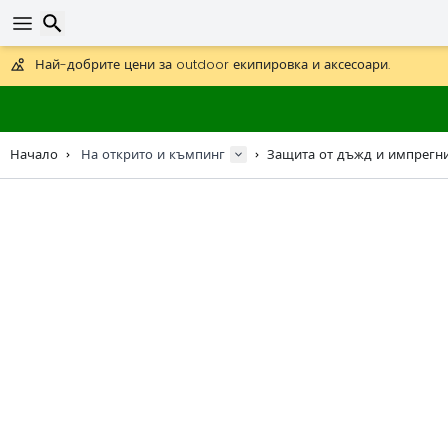
Получете безплатна доставка при поръчки над 59 €.
Предлага се и DHL Express за една нощ.
30 дни за връщане, 90 дни за дървени карти и декорации.
Търсене
Най-добрите цени за outdoor екипировка и аксесоари.
Начало
На открито и къмпинг
Защита от дъжд и импрегн