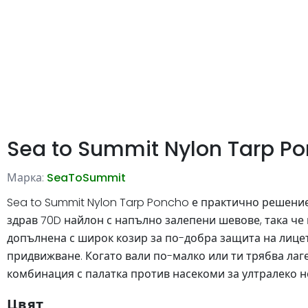
Sea to Summit Nylon Tarp P
Марка:
SeaToSummit
Sea to Summit Nylon Tarp Poncho е практично решение 
здрав 70D найлон с напълно залепени шевове, така че 
допълнена с широк козир за по-добра защита на лицето
придвижване. Когато вали по-малко или ти трябва лаге
комбинация с палатка против насекоми за ултралеко 
Цвят