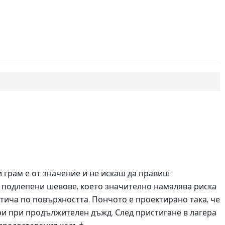
и грам е от значение и не искаш да правиш
 подлепени шевове, което значително намалява риска
тича по повърхността. Пончото е проектирано така, че
ри при продължителен дъжд. След пристигане в лагера