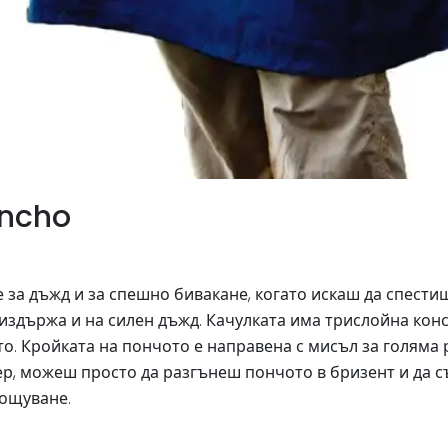
oncho
за дъжд и за спешно бивакане, когато искаш да спестиш 
издържа и на силен дъжд. Качулката има трислойна конс
. Кройката на пончото е направена с мисъл за голяма р
р, можеш просто да разгънеш пончото в бризент и да съ
нощуване.