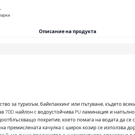
.
арки.
Описание на продукта
тво за туризъм, байкпаккинг или пътуване, където всек
ав 70D найлон с водоустойчива PU ламинация и напълно
доотблъскващо покритие, което помага на водата да се с
 на премислената качулка с широк козир се използва до