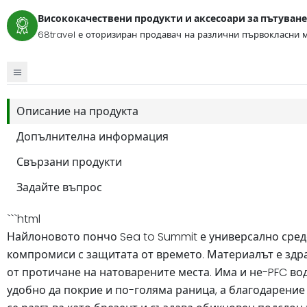
Висококачествени продукти и аксесоари за пътуване
68travel е оторизиран продавач на различни първокласни м
Описание на продукта
Допълнителна информация
Свързани продукти
Задайте въпрос
```html
Найлоновото пончо Sea to Summit е универсално средс
компромиси с защитата от времето. Материалът е здр
от протичане на натоварените места. Има и не-PFC во
удобно да покрие и по-голяма раница, а благодарение