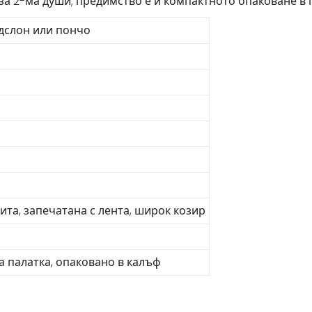
 за 2-ма души; предимство е и компактното опаковане в
дслон или пончо
та, запечатана с лента, широк козир
а палатка, опаковано в калъф