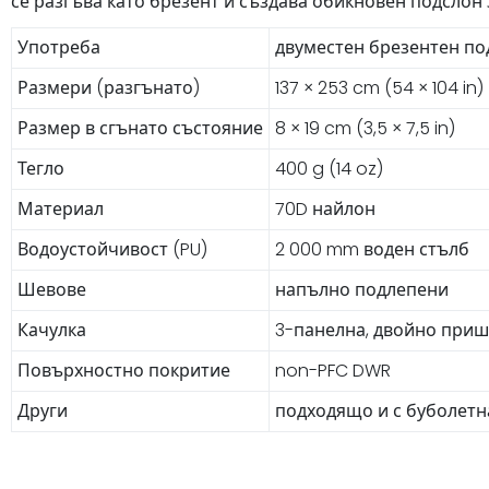
се разгъва като брезент и създава обикновен подслон
Употреба
двуместен брезентен по
Размери (разгънато)
137 × 253 cm (54 × 104 in)
Размер в сгънато състояние
8 × 19 cm (3,5 × 7,5 in)
Тегло
400 g (14 oz)
Материал
70D найлон
Водоустойчивост (PU)
2 000 mm воден стълб
Шевове
напълно подлепени
Качулка
3-панелна, двойно приши
Повърхностно покритие
non-PFC DWR
Други
подходящо и с буболетн