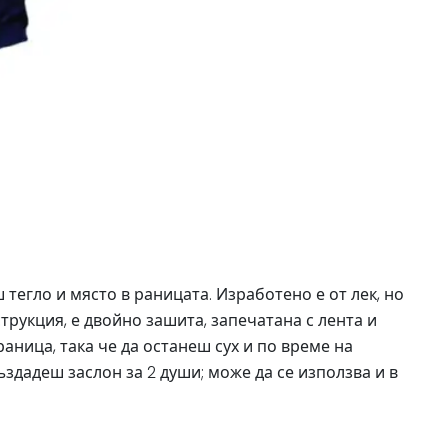
тегло и място в раницата. Изработено е от лек, но
трукция, е двойно зашита, запечатана с лента и
аница, така че да останеш сух и по време на
здадеш заслон за 2 души; може да се използва и в