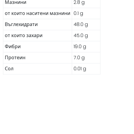
Мазнини
2.8 g
от които наситени мазнини
0.1 g
Въглехидрати
48.0 g
от които захари
45.0 g
Фибри
19.0 g
Протеин
7.0 g
Сол
0.01 g