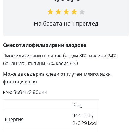
На базата на 1 преглед
Смес от лиофилизирани плодове
Лиофилизирани плодове (ягоди 31%, малини 24%,
банан 21%, къпини 16%, касис 8%)
Може да съдържа следи от глутен, мляко, ядки,
фъстъци и соя.
EAN: 8594172180544
100g
1144.0 kJ /
Енергия
273.29 kcal