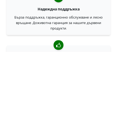
Надеждна поддръжка
Бърза поддръжка, гаранционно обслужване и лесно
връщане. Доживотна гаранция за нашите дървени
продукти.
4,85/5 средна оценка
Над 7400 прегледи от клиенти от цял свят. 98% клиенти
ни препоръчват.
Персонализирани поръчки
68travel е оригинален производител, което означава, че
можем бързо да създаваме персонализирани поръчки.