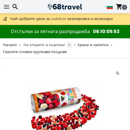
Получете безплатна доставка при поръчки над 59 €.
Предлага се и DHL Express за една нощ.
0
30 дни за връщане, 90 дни за дървени карти и декорации.
Най-добрите цени за outdoor екипировка и аксесоари.
Търсене
Отстъпки за лятната разпродажба
06
10
05
53
Начало
На открито и къмпинг
Храни и напитки
Смесете големи хрупкави плодове
Търсене