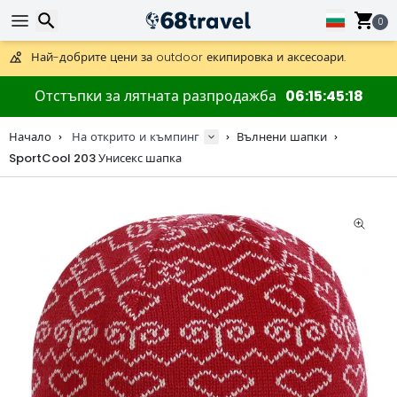
Получете безплатна доставка при поръчки над 59 €.
Предлага се и DHL Express за една нощ.
0
30 дни за връщане, 90 дни за дървени карти и декорации.
Най-добрите цени за outdoor екипировка и аксесоари.
Търсене
Отстъпки за лятната разпродажба
06
15
45
18
Начало
На открито и къмпинг
Вълнени шапки
SportCool 203 Унисекс шапка
Търсене