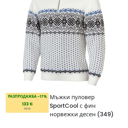
Мъжки пуловер
РАЗПРОДАЖБА -17%
133 €
SportCool с фин
161 €
норвежки десен (349)