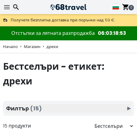
0
Получете безплатна доставка при поръчки над 59 €.
Предлага се и DHL Express за една нощ.
30 дни за връщане, 90 дни за дървени карти и декорации.
Търсене
Отстъпки за лятната разпродажба
06
03
18
51
Начало
Магазин
дрехи
Бестселъри - етикет:
Търсене
дрехи
Филтър
(15)
▶
15 продукти