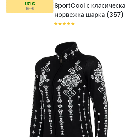
131 €
SportCool с класическа
164 €
норвежка шарка (357)