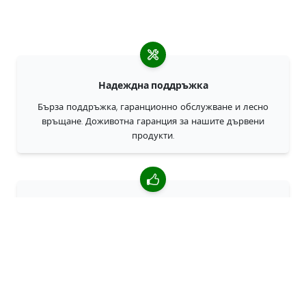
Надеждна поддръжка
Бърза поддръжка, гаранционно обслужване и лесно
връщане. Доживотна гаранция за нашите дървени
продукти.
4,85/5 средна оценка
Над 7400 прегледи от клиенти от цял свят. 98% клиенти
ни препоръчват.