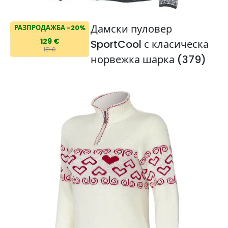
Дамски пуловер
РАЗПРОДАЖБА -20%
129 €
SportCool с класическа
161 €
норвежка шарка (379)