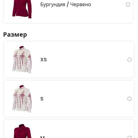
Бургундия / Червено
Размер
XS
S
M