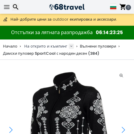
Получете безплатна доставка при поръчки над 59 €.
Предлага се и DHL Express за една нощ.
0
30 дни за връщане, 90 дни за дървени карти и декорации.
Най-добрите цени за outdoor екипировка и аксесоари.
Търсене
Отстъпки за лятната разпродажба
06
14
23
25
Начало
На открито и къмпинг
Вълнени пуловери
Дамски пуловер SportCool с народен десен (384)
Търсене