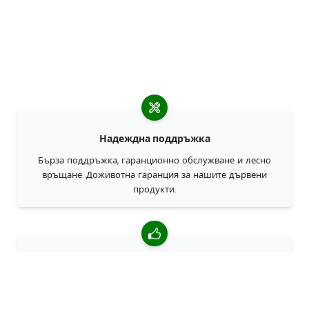
Надеждна поддръжка
Бърза поддръжка, гаранционно обслужване и лесно
връщане. Доживотна гаранция за нашите дървени
продукти.
4,85/5 средна оценка
Над 7400 прегледи от клиенти от цял свят. 98% клиенти
ни препоръчват.