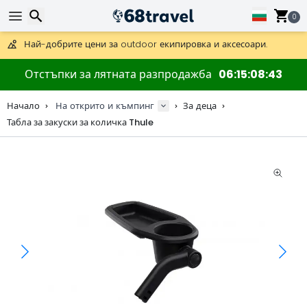
Получете безплатна доставка при поръчки над 59 €.
Предлага се и DHL Express за една нощ.
0
30 дни за връщане, 90 дни за дървени карти и декорации.
Най-добрите цени за outdoor екипировка и аксесоари.
Търсене
Отстъпки за лятната разпродажба
06
15
08
43
Начало
На открито и къмпинг
За деца
Табла за закуски за количка Thule
Търсене