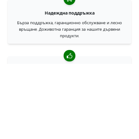
Надеждна поддръжка
Бърза поддръжка, гаранционно обслужване и лесно
връщане. Доживотна гаранция за нашите дървени
продукти.
4,85/5 средна оценка
Над 7400 прегледи от клиенти от цял свят. 98% клиенти
ни препоръчват.
Персонализирани поръчки
68travel е оригинален производител, което означава, че
можем бързо да създаваме персонализирани поръчки.