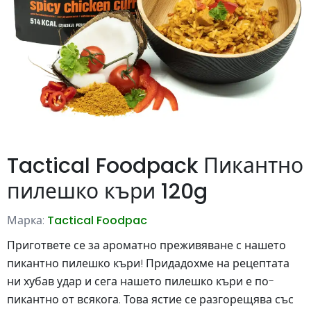
Tactical Foodpack Пикантно
пилешко къри 120g
Марка:
Tactical Foodpac
Пригответе се за ароматно преживяване с нашето
пикантно пилешко къри! Придадохме на рецептата
ни хубав удар и сега нашето пилешко къри е по-
пикантно от всякога. Това ястие се разгорещява със