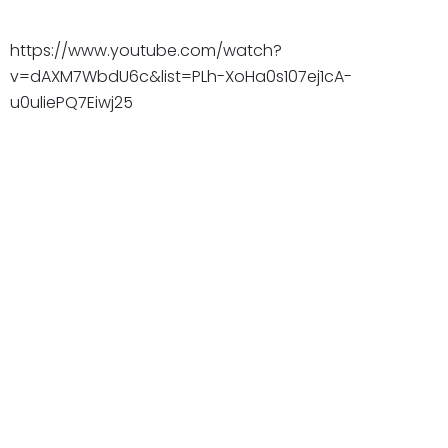
https://www.youtube.com/watch?
v=dAXM7WbdU6c&list=PLh-XoHa0s107ej1cA-
u0uliePQ7Eiwj25