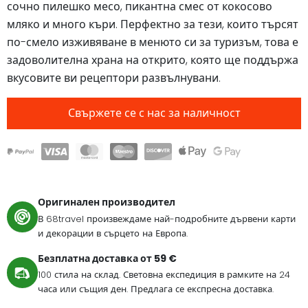
сочно пилешко месо, пикантна смес от кокосово
мляко и много къри. Перфектно за тези, които търсят
по-смело изживяване в менюто си за туризъм, това е
задоволителна храна на открито, която ще поддържа
вкусовите ви рецептори развълнувани.
Свържете се с нас за наличност
Оригинален производител
В 68travel произвеждаме най-подробните дървени карти
и декорации в сърцето на Европа.
Безплатна доставка от 59 €
100 стила на склад. Световна експедиция в рамките на 24
часа или същия ден. Предлага се експресна доставка.