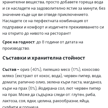
хранителни вещества, просто добавете гореща вода
и се насладете на задоволително ястие за минути, без
значение къде ще ви отведе приключението.
Насладете се на перфектната комбинация от
подправки и комфорт и издигнете преживяването си
на открито до нивото на ресторант!
Срок на годност
: до 8 години от датата на
производство.
Съставки и хранителна стойност
Състав -
ориз (40%), пилешко месо (17%), кокосово
мляко (екстракт от кокос, вода), червен пипер, вода,
домати, рапично олио, зелена къри паста, магданоз,
къри на прах (6%), йодирана сол, лют червен пипер
на прах. Може да съдържа следи от: глутен, риба,
лактоза, соя, ядки, целина, ракообразни, яйца,
сулфити и горчица.