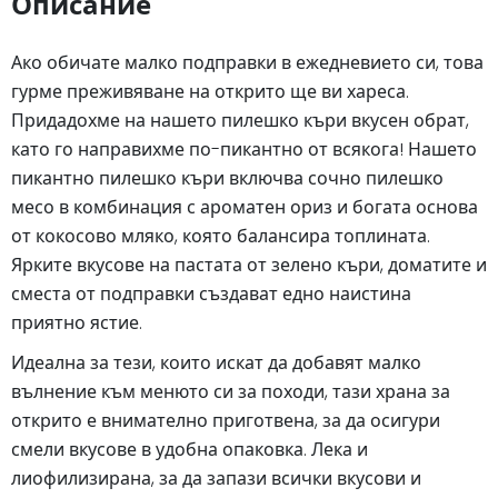
Описание
Ако обичате малко подправки в ежедневието си, това
гурме преживяване на открито ще ви хареса.
Придадохме на нашето пилешко къри вкусен обрат,
като го направихме по-пикантно от всякога! Нашето
пикантно пилешко къри включва сочно пилешко
месо в комбинация с ароматен ориз и богата основа
от кокосово мляко, която балансира топлината.
Ярките вкусове на пастата от зелено къри, доматите и
сместа от подправки създават едно наистина
приятно ястие.
Идеална за тези, които искат да добавят малко
вълнение към менюто си за походи, тази храна за
открито е внимателно приготвена, за да осигури
смели вкусове в удобна опаковка. Лека и
лиофилизирана, за да запази всички вкусови и