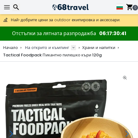
Получете безплатна доставка при поръчки над 59 €.
Предлага се и DHL Express за една нощ.
0
30 дни за връщане, 90 дни за дървени карти и декорации.
Най-добрите цени за outdoor екипировка и аксесоари.
Търсене
Отстъпки за лятната разпродажба
06
17
30
41
Начало
На открито и къмпинг
Храни и напитки
Tactical Foodpack Пикантно пилешко къри 120g
Търсене