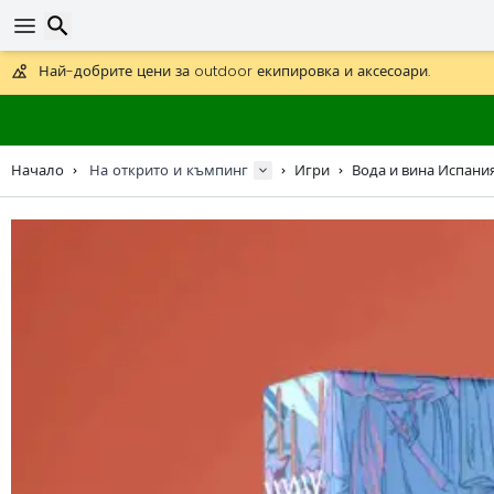
Получете безплатна доставка при поръчки над 59 €.
Предлага се и DHL Express за една нощ.
Търсене
30 дни за връщане, 90 дни за дървени карти и декорации.
Най-добрите цени за outdoor екипировка и аксесоари.
Начало
На открито и къмпинг
Игри
Вода и вина Испани