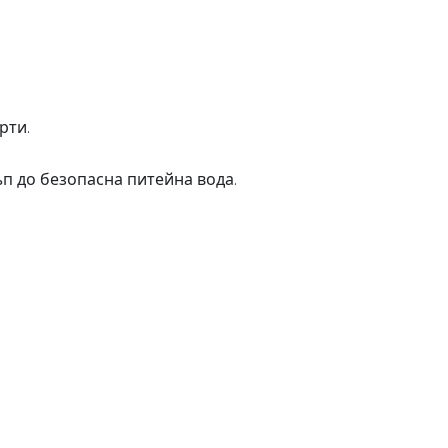
рти.
п до безопасна питейна вода.