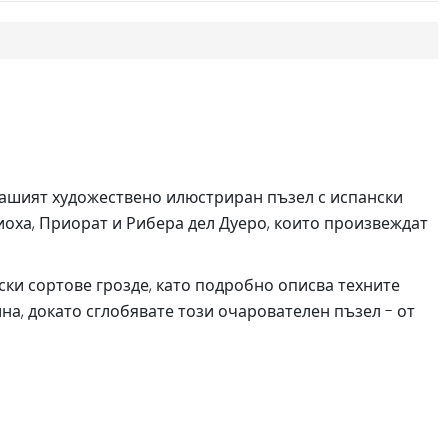
 Нашият художествено илюстриран пъзел с испански
иоха, Приорат и Рибера дел Дуеро, които произвеждат
ки сортове грозде, като подробно описва техните
ина, докато сглобявате този очарователен пъзел - от