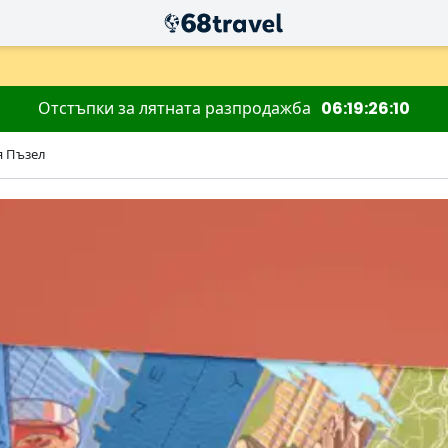
Отстъпки за лятната разпродажба
06
19
26
09
я Пъзел
Търсене