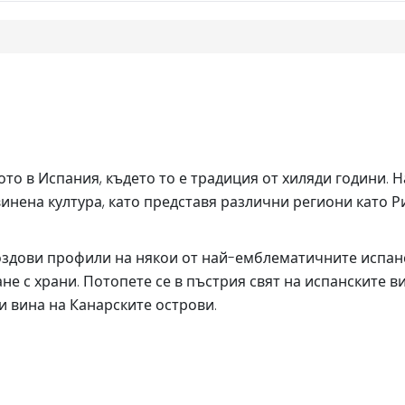
ото в Испания, където то е традиция от хиляди години.
инена култура, като представя различни региони като Р
оздови профили на някои от най-емблематичните испанс
не с храни. Потопете се в пъстрия свят на испанските в
и вина на Канарските острови.