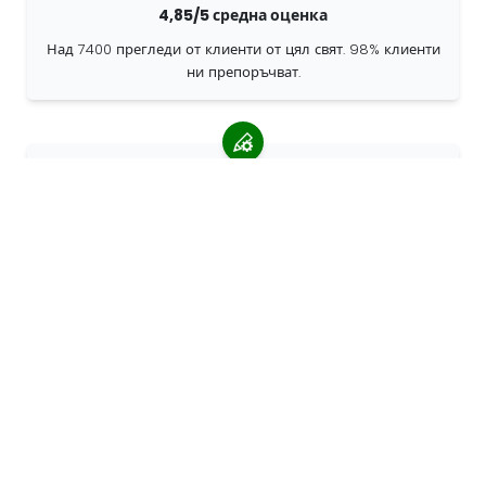
4,85/5 средна оценка
Над 7400 прегледи от клиенти от цял свят. 98% клиенти
ни препоръчват.
Персонализирани поръчки
68travel е оригинален производител, което означава, че
можем бързо да създаваме персонализирани поръчки.
Живеем за приключенията
В 68travel обичаме да пътуваме и да изследваме.
Стремим се да използваме рециклирани естествени
материали и да намалим употребата на пластмаса.
68пътуване по света »