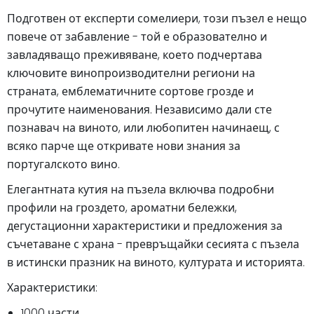
Подготвен от експерти сомелиери, този пъзел е нещо
повече от забавление - той е образователно и
завладяващо преживяване, което подчертава
ключовите винопроизводителни региони на
страната, емблематичните сортове грозде и
прочутите наименования. Независимо дали сте
познавач на виното, или любопитен начинаещ, с
всяко парче ще откривате нови знания за
португалското вино.
Елегантната кутия на пъзела включва подробни
профили на гроздето, ароматни бележки,
дегустационни характеристики и предложения за
съчетаване с храна - превръщайки сесията с пъзела
в истински празник на виното, културата и историята.
Характеристики:
1000 части