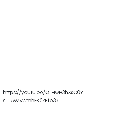
https://youtu.be/O-HwH3hXsC0?
si=7wZvwmhEK0kPfo3X