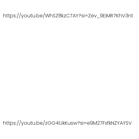
https://youtu.be/WhSZ8kzC7AY?si=Zev_9EiMR7KhV3nt
https://youtu.be/zGG41JkKusw?si=e9M27FxfkNZYAYSV