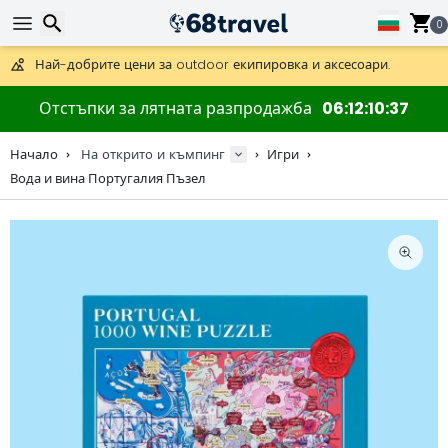
0
Получете безплатна доставка при поръчки над 59 €.
Предлага се и DHL Express за една нощ.
30 дни за връщане, 90 дни за дървени карти и декорации.
Търсене
Най-добрите цени за outdoor екипировка и аксесоари.
Отстъпки за лятната разпродажба
06
12
10
36
Начало
На открито и къмпинг
Игри
Вода и вина Португалия Пъзел
Търсене