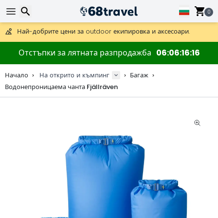
Получете безплатна доставка при поръчки над 59 €.
Предлага се и DHL Express за една нощ.
0
30 дни за връщане, 90 дни за дървени карти и декорации.
Най-добрите цени за outdoor екипировка и аксесоари.
Търсене
Отстъпки за лятната разпродажба
06
06
16
16
Начало
На открито и къмпинг
Багаж
Водонепроницаема чанта Fjällräven
Търсене