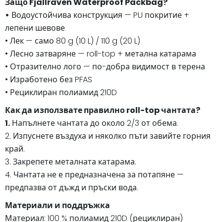
Защо Fjällräven Waterproof Packbag?
•
Водоустойчива конструкция — PU покритие +
лепени шевове
• Лек — само 80 g (10 L) / 110 g (20 L)
• Лесно затваряне — roll-top + метална катарама
• Отразително лого — по-добра видимост в терена
• Изработено без PFAS
• Рециклиран полиамид 210D
Как да използвате правилно roll-top чантата?
1.
Напълнете чантата до около 2/3 от обема.
2. Изпуснете въздуха и няколко пъти завийте горния
край.
3. Закрепете металната катарама.
4. Чантата не е предназначена за потапяне —
предпазва от дъжд и пръски вода.
Материали и поддръжка
Материал: 100 % полиамид 210D (рециклиран)