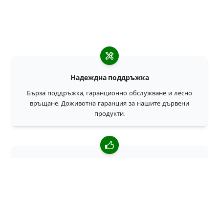
Надеждна поддръжка
Бърза поддръжка, гаранционно обслужване и лесно
връщане. Доживотна гаранция за нашите дървени
продукти.
4,85/5 средна оценка
Над 7400 прегледи от клиенти от цял свят. 98% клиенти
ни препоръчват.