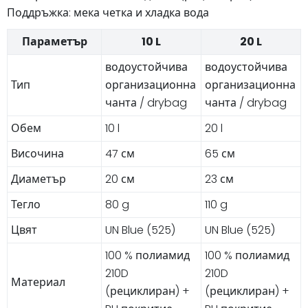
Поддръжка: мека четка и хладка вода
Параметър
10 L
20 L
водоустойчива
водоустойчива
Тип
организационна
организационна
чанта / drybag
чанта / drybag
Обем
10 l
20 l
Височина
47 см
65 см
Диаметър
20 см
23 см
Тегло
80 g
110 g
Цвят
UN Blue (525)
UN Blue (525)
100 % полиамид
100 % полиамид
210D
210D
Материал
(рециклиран) +
(рециклиран) +