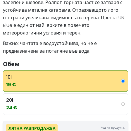
залепени шевове. Ролпоп горната част се затваря с
устойчива метална катарама. Отразяващото лого
отстрани увеличава видимостта в терена. Цветът UN
Blue е един от най-ярките в повечето
метеорологични условия и терен.
Важно: чантата е водоустойчива, но не е
предназначена за потапяне във вода.
Обем
10l
19 €
20l
24 €
Код на продукта:
ЛЯТНА РАЗПРОДАЖБА