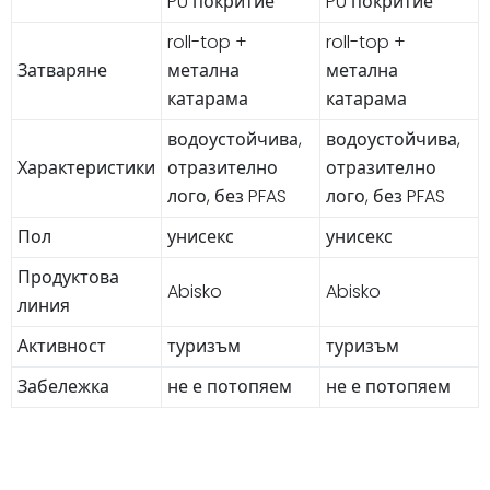
PU покритие
PU покритие
roll-top +
roll-top +
Затваряне
метална
метална
катарама
катарама
водоустойчива,
водоустойчива,
Характеристики
отразително
отразително
лого, без PFAS
лого, без PFAS
Пол
унисекс
унисекс
Продуктова
Abisko
Abisko
линия
Активност
туризъм
туризъм
Забележка
не е потопяем
не е потопяем