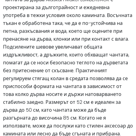
проектирана за дълготрайност и ежедневна
употреба в тежки условия около камината. Восъчната
тъкан е обработена така, че да е по-устойчива на
петна, разкъсвания и вода, което ще оцените при
пренасяне на дърва, клонки или при контакт с влага.
Подсилените шевове увеличават общата
издръжливост, а дръжките, които обхващат чантата,
помагат да се носи безопасно теглото на дърветата
без притеснение от скъсване. Практичният
регулируем стягащ колан в средата позволява да се
приспособи формата на чантата в зависимост от
това колко дърва носите и държи натоварването
стабилно заедно. Размерът от 52 см е идеален за
дърва до 50 см, като чантата може да бъде
разгърната до височина 85 см. Когато не я
използвате, може да послужи като стилен аксесоар до
камината или лесно да бъде сгъната и прибрана.