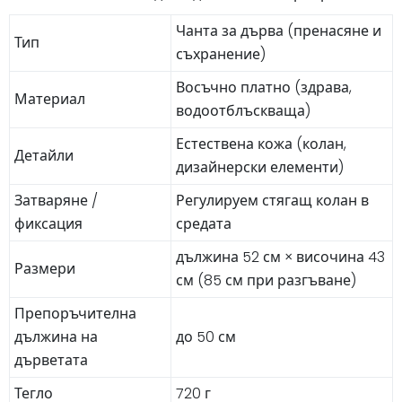
Чанта за дърва (пренасяне и
Тип
съхранение)
Восъчно платно (здрава,
Материал
водоотблъскваща)
Естествена кожа (колан,
Детайли
дизайнерски елементи)
Затваряне /
Регулируем стягащ колан в
фиксация
средата
дължина 52 см × височина 43
Размери
см (85 см при разгъване)
Препоръчителна
дължина на
до 50 см
дърветата
Тегло
720 г