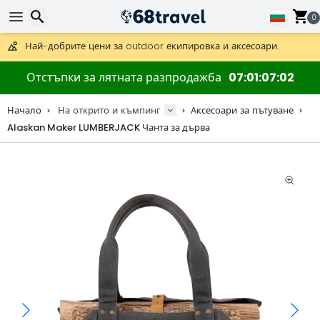
0
Получете безплатна доставка при поръчки над 59 €.
Предлага се и DHL Express за една нощ.
Търсене
30 дни за връщане, 90 дни за дървени карти и декорации.
Отстъпки за лятната разпродажба
07
01
07
01
Най-добрите цени за outdoor екипировка и аксесоари.
Начало
На открито и къмпинг
Аксесоари за пътуване
Alaskan Maker LUMBERJACK Чанта за дърва
Търсене