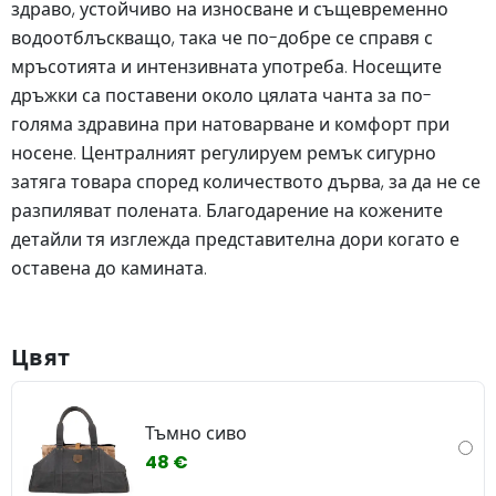
здраво, устойчиво на износване и същевременно
водоотблъскващо, така че по-добре се справя с
мръсотията и интензивната употреба. Носещите
дръжки са поставени около цялата чанта за по-
голяма здравина при натоварване и комфорт при
носене. Централният регулируем ремък сигурно
затяга товара според количеството дърва, за да не се
разпиляват полената. Благодарение на кожените
детайли тя изглежда представителна дори когато е
оставена до камината.
Цвят
Тъмно сиво
48 €