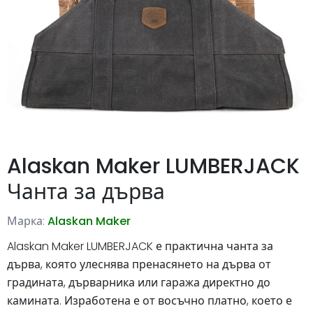
Alaskan Maker LUMBERJACK
Чанта за дърва
Марка:
Alaskan Maker
Alaskan Maker LUMBERJACK е практична чанта за
дърва, която улеснява пренасянето на дърва от
градината, дърварника или гаража директно до
камината. Изработена е от восъчно платно, което е