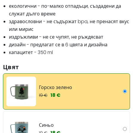
екологични - по-малко отпадъци, създадени да
служат дълго време
здравословни - не съдържат bpa, не пренасят вкус
или мирис
издръжливи - не се чупят, не ръждясват
дизайн - предлагат се в 6 цвята и дизайна
капацитет - 350 ml
Цвят
Горско зелено
18 €
19 €
Синьо
18 €
19 €