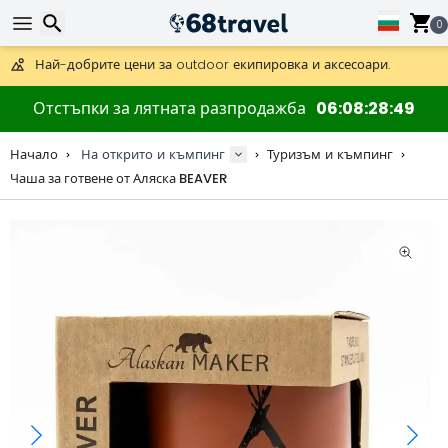
Получете безплатна доставка при поръчки над 59 €.
Предлага се и DHL Express за една нощ.
0
30 дни за връщане, 90 дни за дървени карти и декорации.
Най-добрите цени за outdoor екипировка и аксесоари.
Търсене
Отстъпки за лятната разпродажба
06
08
28
49
Начало
На открито и къмпинг
Туризъм и къмпинг
Чаша за готвене от Аляска BEAVER
Търсене