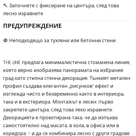
🔨 Започнете с фиксиране на центъра, след това
лесно изравнете
ПРЕДУПРЕЖДЕНИЕ
🚫 Неподходящо за тухлени или бетонни стени
THE LINE предлага минималистична стоманена линия,
която вярно изобразява панорамата на избрания
град като стилна стенна декорация. Тънкият метален
профил създава елегантен „рисунков“ ефект и
изглежда чисто и безвременно както в интериора,
така и в екстериора. Монтажът е лесен: първо
закрепете центъра, след това леко изравнете.
Декорацията е проектирана така, че да изпъква
самостоятелно над масата, в хола, в офиса или в
коридора – и да се комбинира лесно с други градове