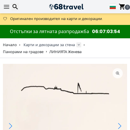
0
Получете безплатна доставка при поръчки над 59 €.
Предлага се и DHL Express за една нощ.
Търсене
30 дни за връщане, 90 дни за дървени карти и декорации.
Отстъпки за лятната разпродажба
06
07
03
53
Оригинален производител на карти и декорации.
Начало
Карти и декорации за стена
Панорами на градове
ЛИНИЯТА Женева
Търсене