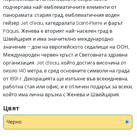
подчертава най-емблематичните елементи от
панорамата: стария град, емблематичния воден
гейзер Jet d’eau, катедралата Saint‑Pierre и фарът
Pâquis. Женева е вторият най-населен град в
Швейцария и има значително международно
значение – дом на европейското седалище на ООН,
Международен червен кръст и Световната здравна
организация. Jet d’eau, който достига височина от
около 140 метра, е сред основните символи на града
от 1891 г. Декорацията ще изпъкне във всекидневна,
работна стая или офис, и е отличен подарък за всеки,
който има лична връзка с Женева и Швейцария.
Цвят
Черно