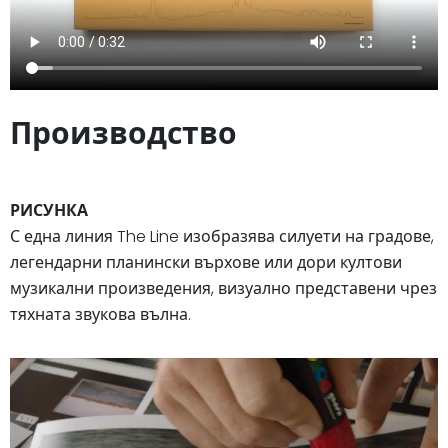
Производство
РИСУНКА
С една линия The Line изобразява силуети на градове,
легендарни планински върхове или дори култови
музикални произведения, визуално представени чрез
тяхната звукова вълна.