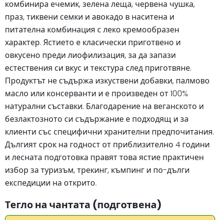
комбинира ечемик, зелена леща, червена чушка,
праз, тиквени семки и авокадо в наситена и
питателна комбинация с леко кремообразен
характер. Ястието е класически приготвено и
овкусено преди лиофилизация, за да запази
естествения си вкус и текстура след приготвяне.
Продуктът не съдържа изкуствени добавки, палмово
масло или консерванти и е произведен от 100%
натурални съставки. Благодарение на веганското и
безлактозното си съдържание е подходящ и за
клиенти със специфични хранителни предпочитания.
Дългият срок на годност от приблизително 4 години
и лесната подготовка правят това ястие практичен
избор за туризъм, трекинг, къмпинг и по-дълги
експедиции на открито.
Тегло на чантата (подготвена)