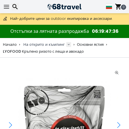
Получете безплатна доставка при поръчки над 59 €.
0
Предлага се и DHL Express за една нощ.
30 дни за връщане, 90 дни за дървени карти и декорации.
Най-добрите цени за outdoor екипировка и аксесоари.
Търсене
Отстъпки за лятната разпродажба
06
19
47
35
Начало
На открито и къмпинг
Основни ястия
LYOFOOD Кръпено ризото с леща и авокадо
Търсене