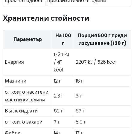
Срок на годност
приблизително 4 години
Хранителни стойности
На 100
Порция 500 г преди
Параметър
г
изсушаване (128 г)
1724 kJ
Енергия
/ 411
2207 kJ / 526 kcal
kcal
Мазнини
12 г
16 г
от които наситени
2,3 г
3 г
мастни киселини
Въглехидрати
52 г
67 г
от които захари
7 г
8,9 г
Фибри
14 г
17 г