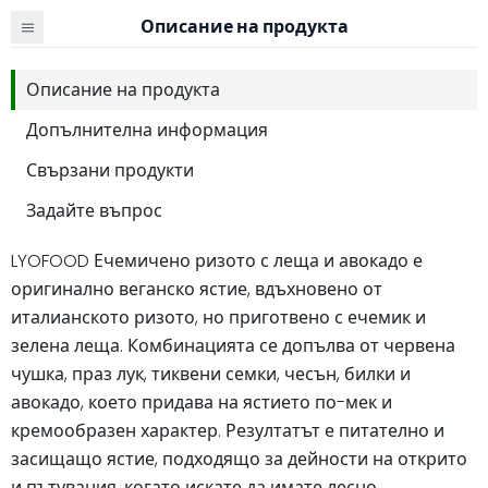
Описание на продукта
Описание на продукта
Допълнителна информация
Свързани продукти
Задайте въпрос
LYOFOOD Ечемичено ризото с леща и авокадо е
оригинално веганско ястие, вдъхновено от
италианското ризото, но приготвено с ечемик и
зелена леща. Комбинацията се допълва от червена
чушка, праз лук, тиквени семки, чесън, билки и
авокадо, което придава на ястието по-мек и
кремообразен характер. Резултатът е питателно и
засищащо ястие, подходящо за дейности на открито
и пътувания, когато искате да имате лесно