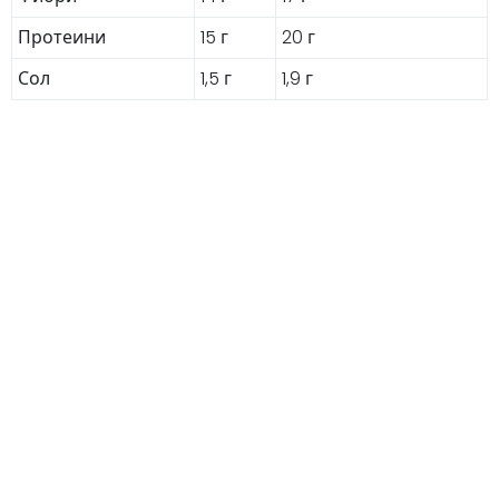
Протеини
15 г
20 г
Сол
1,5 г
1,9 г