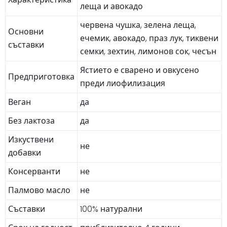
леща и авокадо
червена чушка, зелена леща,
Основни
ечемик, авокадо, праз лук, тиквени
съставки
семки, зехтин, лимонов сок, чесън
Ястието е сварено и овкусено
Предприготовка
преди лиофилизация
Веган
да
Без лактоза
да
Изкуствени
не
добавки
Консерванти
не
Палмово масло
не
Съставки
100% натурални