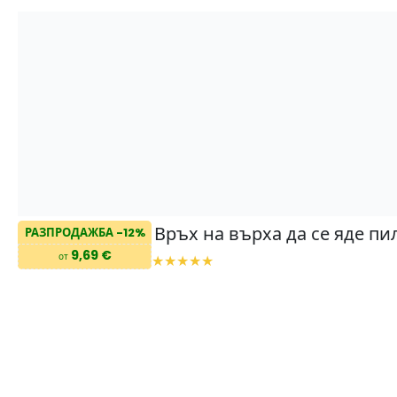
Връх на върха да се яде пил
РАЗПРОДАЖБА -12%
9,69 €
от