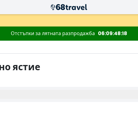
Отстъпки за лятната разпродажба
06
09
48
17
но ястие
Търсене