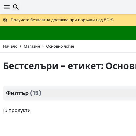
Получете безплатна доставка при поръчки над 59 €.
Предлага се и DHL Express за една нощ.
Търсене
30 дни за връщане, 90 дни за дървени карти и декорации.
Начало
Магазин
Основно ястие
Бестселъри - етикет: Основ
Филтър
(15)
15 продукти