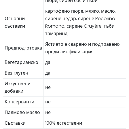
пюре, сирен сос и гъби
картофено пюре, мляко, масло,
Основни
сирене чедар, сирене Pecorino
съставки
Romano, сирене Gruyère, гъби,
тамаринд
Ястието е сварено и подправено
Предподготовка
преди лиофилизация
Вегетарианско
да
Без глутен
да
Изкуствени
не
добавки
Консерванти
не
Палмово масло
не
Съставки
100% естествени