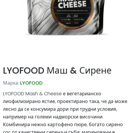
LYOFOOD Маш & Сирене
Марка:
LYOFOOD
LYOFOOD Mash & Cheese е вегетарианско
лиофилизирано ястие, проектирано така, че да може
лесно да се консумира дори при трудни условия,
например на големи надморски височини.
Комбинира нежно картофено пюре, богато сирено
сос от качествени сирена и гъби, мариновани в