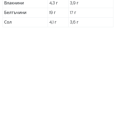
Влакнини
4,3 г
3,9 г
Белтъчини
19 г
17 г
Сол
4,1 г
3,6 г