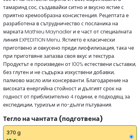
тамаринд сос, създавайки ситно и вкусно ястие с
приятно кремообразна консистенция. Рецептата е
разработена в сътрудничество с посланика на
марката Mathieu Maynadier и е част от специалната
линия EXPEDITION Menu. Ястието е класически
приготвено и овкусено преди лиофилизация, така че
при приготвяне запазва своя вкус и текстура.
Продуктът е произведен от 100% естествени съставки,
без глутен и не съдържа изкуствени добавки,
палмово масло или консерванти. Благодарение на
високата енергийна стойност и дългият срок на
годност от приблизително 4 години, е подходящ за
експедиции, туризъм и по-дълги пътувания.
Тегло на чантата (подготвена)
370 g