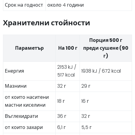
Срок на годност
около 4 години
Хранителни стойности
Порция 500 г
Параметър
На 100 г
преди сушене (90
г)
2153 kJ /
Енергия
1938 kJ / 672 kcal
517 kcal
Мазнини
32 г
29 г
от които наситени
18 г
16 г
мастни киселини
Въглехидрати
36 г
32 г
от които захари
6,1 г
5,5 г