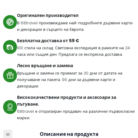
Оригинален производител
В 68travel произвеждаме най-подробните дървени карти
и декорации в сърцето на Европа.
Безплатна доставка от 59 €
100 стила на склад. Световна експедиция в рамките на 24
часа или същия ден. Предлага се експресна доставка.
Лесно връщане и замяна
Връщане и замяна се приемат за 30 дни от датата на
получаване на пакета. 90 дни за дървени карти и
декорации.
Висококачествени продукти и аксесоари за
пътуване.
68travel е оторизиран продавач на различни първокласни
марки.
Описание на продукта