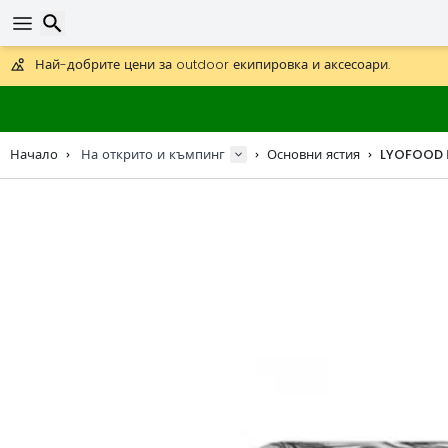
Получете безплатна доставка при поръчки над 59 €.
Предлага се и DHL Express за една нощ.
30 дни за връщане, 90 дни за дървени карти и декорации.
Най-добрите цени за outdoor екипировка и аксесоари.
Търсене
Начало
На открито и къмпинг
Основни ястия
LYOFOOD П