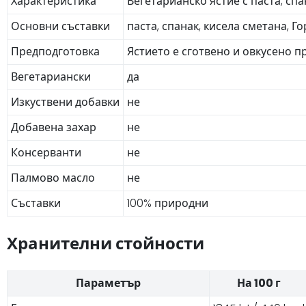
Характеристика
Вегетарианско ястие с паста, сп
Основни съставки
паста, спанак, кисела сметана, Г
Предподготовка
Ястието е сготвено и овкусено 
Вегетариански
да
Изкуствени добавки
не
Добавена захар
не
Консерванти
не
Палмово масло
не
Съставки
100% природни
Хранителни стойности
Параметър
На 100 г