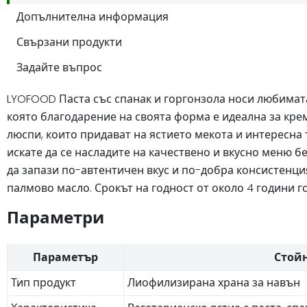
Допълнителна информация
Свързани продукти
Задайте въпрос
LYOFOOD Паста със спанак и горгонзола носи любимат
която благодарение на своята форма е идеална за крем
люспи, които придават на ястието мекота и интересна 
искате да се насладите на качествено и вкусно меню б
да запази по-автентичен вкус и по-добра консистенци
палмово масло. Срокът на годност от около 4 години г
Параметри
Параметър
Стой
Тип продукт
Лиофилизирана храна за навън