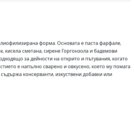
а лиофилизирана форма. Основата е паста фарфале,
к, кисела сметана, сирене Горгонзола и бадемови
подходящо за дейности на открито и пътувания, когато
стието е напълно сварено и овкусено, което му помага
е съдържа консерванти, изкуствени добавки или