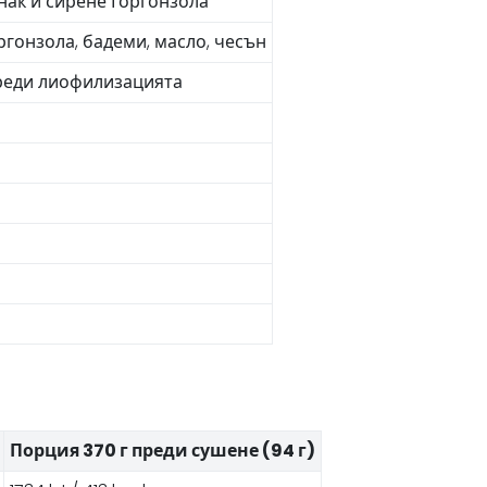
анак и сирене Горгонзола
оргонзола, бадеми, масло, чесън
преди лиофилизацията
Порция 370 г преди сушене (94 г)