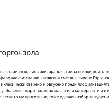
горгонзола
вегетарианско лиофилизирано ястие за всички, които ж
 фарфале със спанак, заквасена сметана, сирене Горгон
 е класически сварено и овкусено преди лиофилизацията,
, добавени захари, палмово масло или консерванти и е 
и лесното му приготвяне, той е идеален избор за туризъм