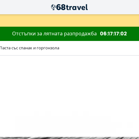
Отстъпки за лятната разпродажба
06
17
17
01
аста със спанак и горгонзола
Търсене