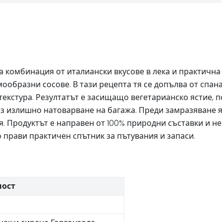
а комбинация от италиански вкусове в лека и практичн
ообразни сосове. В тази рецепта тя се допълва от спана
текстура. Резултатът е засищащо вегетарианско ястие, 
ез излишно натоварване на багажа. Преди замразяване я
я. Продуктът е направен от 100% природни съставки и н
о прави практичен спътник за пътувания и запаси.
ност