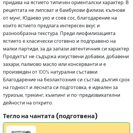
придава на ястието типичен ориенталски характер. В
рецептата не липсват и бамбукови филизи, кълнове
от мунг, Юдаево ухо и соев сос, благодарение на
които ястието предлага интересен вкус и
разнообразна текстура. Преди лиофилизацията
ястието е класически сготвено и подправено на
малки партиди, за да запази автентичния си характер.
Продуктът не съдържа изкуствени добавки, добавени
захари, палмово масло или консерванти и е
произведен от 100% натурални съставки.
Благодарение на безлактозния си състав, дългия срок
на годност и лесната си подготовка, е идеален за
туризъм, трекинг, къмпинг и по-предизвикателни
дейности на открито.
Тегло на чантата (подготвена)