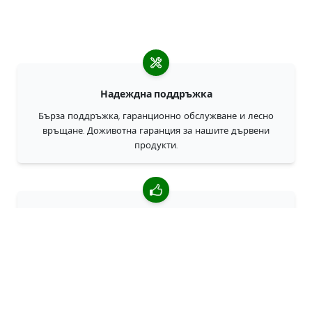
Надеждна поддръжка
Бърза поддръжка, гаранционно обслужване и лесно
връщане. Доживотна гаранция за нашите дървени
продукти.
4,85/5 средна оценка
Над 7400 прегледи от клиенти от цял свят. 98% клиенти
ни препоръчват.