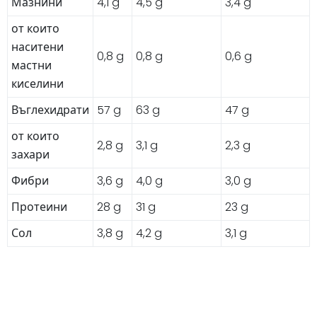
Мазнини
4,1 g
4,5 g
3,4 g
от които
наситени
0,8 g
0,8 g
0,6 g
мастни
киселини
Въглехидрати
57 g
63 g
47 g
от които
2,8 g
3,1 g
2,3 g
захари
Фибри
3,6 g
4,0 g
3,0 g
Протеини
28 g
31 g
23 g
Сол
3,8 g
4,2 g
3,1 g