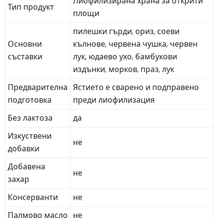
Лиофилизирана храна за открити
Тип продукт
площи
пилешки гърди, ориз, соеви
Основни
кълнове, червена чушка, червен
съставки
лук, юдаево ухо, бамбукови
издънки, морков, праз, лук
Предварителна
Ястието е сварено и подправено
подготовка
преди лиофилизация
Без лактоза
да
Изкуствени
не
добавки
Добавена
не
захар
Консерванти
не
Палмово масло
не