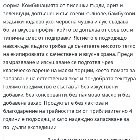
форма. Комбинацията от пилешки гърди, ориз и
зеленчуци, допълнени със соеви кълнове, бамбукови
издънки, юдаево ухо, червена чушка и лук, създава
богат вкусов профил, който се допълва от соев сос и
типична смес от подправки. Ястието е подходящо
навсякъде, където трябва да съчетаете ниското тегло
на екипировката с качествена и вкусна храна. Преди
замразяване и изсушаване се подготвя чрез
класическо варене на малки порции, което помага за
запазване на естествения вкус и по-добрата текстура.
Голямо предимство е съставът без изкуствени
добавки, без консерванти, без палмово масло и без
добавена захар. Продуктът е без лактоза и
благодарение на трайността си от приблизително 4
години е подходящ и като надеждно запасяване за
по-дълги експедиции.