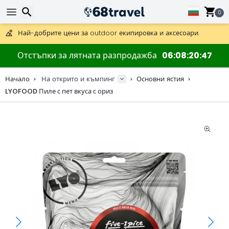
0
Получете безплатна доставка при поръчки над 59 €.
Предлага се и DHL Express за една нощ.
30 дни за връщане, 90 дни за дървени карти и декорации.
Търсене
Най-добрите цени за outdoor екипировка и аксесоари.
Отстъпки за лятната разпродажба
06
08
20
46
Начало
На открито и къмпинг
Основни ястия
LYOFOOD Пиле с пет вкуса с ориз
Търсене