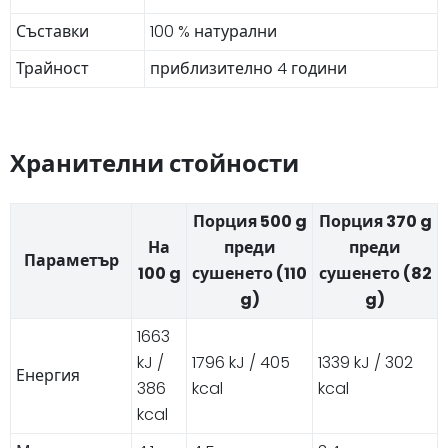
Съставки
100 % натурални
Трайност
приблизително 4 години
Хранителни стойности
Порция 500 g
Порция 370 g
На
преди
преди
Параметър
100 g
сушенето (110
сушенето (82
g)
g)
1663
kJ /
1796 kJ / 405
1339 kJ / 302
Енергия
386
kcal
kcal
kcal