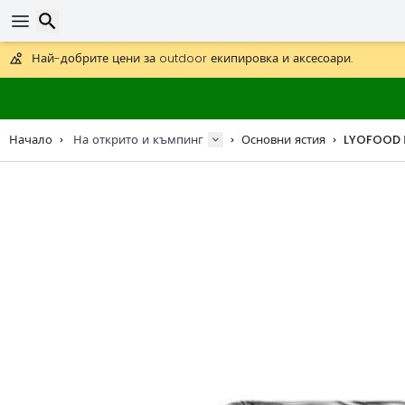
Получете безплатна доставка при поръчки над 59 €.
Предлага се и DHL Express за една нощ.
30 дни за връщане, 90 дни за дървени карти и декорации.
Най-добрите цени за outdoor екипировка и аксесоари.
Търсене
Начало
На открито и къмпинг
Основни ястия
LYOFOOD 