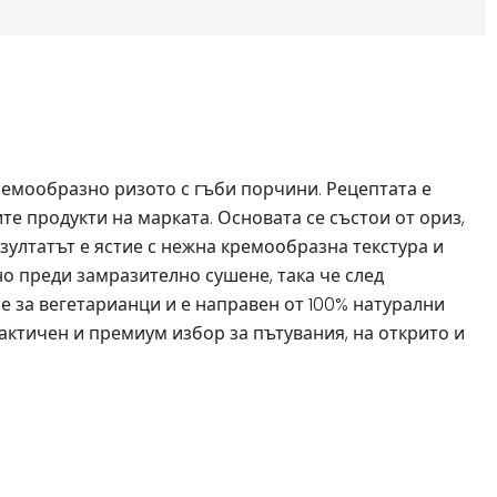
кремообразно ризото с гъби порчини. Рецептата е
е продукти на марката. Основата се състои от ориз,
зултатът е ястие с нежна кремообразна текстура и
но преди замразително сушене, така че след
 е за вегетарианци и е направен от 100% натурални
рактичен и премиум избор за пътувания, на открито и