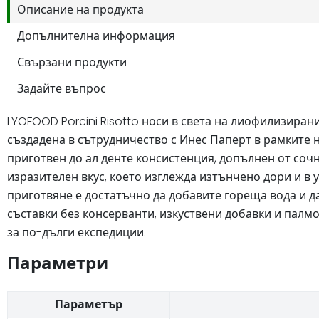
Описание на продукта
Допълнителна информация
Свързани продукти
Задайте въпрос
LYOFOOD Porcini Risotto носи в света на лиофилизира
създадена в сътрудничество с Инес Паперт в рамките н
приготвен до ал денте консистенция, допълнен от сочн
изразителен вкус, което изглежда изтънчено дори и в 
приготвяне е достатъчно да добавите гореща вода и да
съставки без консерванти, изкуствени добавки и палмо
за по-дълги експедиции.
Параметри
Параметър