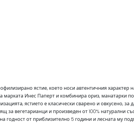
филизирано ястие, което носи автентичния характер на 
на марката Инес Паперт и комбинира ориз, манатарки п
зацията, ястието е класически сварено и овкусено, за д
одящ за вегетарианци и произведен от 100% натурални съ
на годност от приблизително 5 години и лесната му подг