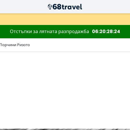
Отстъпки за лятната разпродажба
06
20
28
22
Порчини Ризото
Търсене