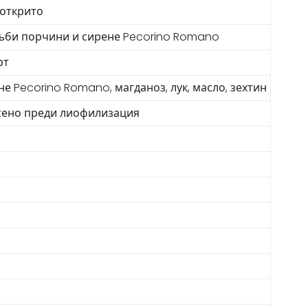
 открито
гъби порчини и сирене Pecorino Romano
рт
не Pecorino Romano, магданоз, лук, масло, зехтин
усено преди лиофилизация