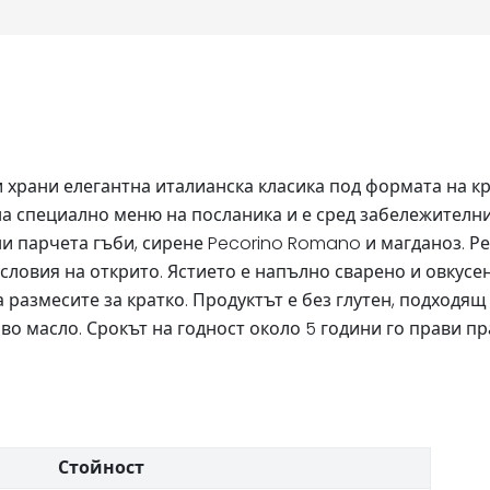
ни храни елегантна италианска класика под формата на 
а специално меню на посланика и е сред забележителнит
и парчета гъби, сирене Pecorino Romano и магданоз. Ре
условия на открито. Ястието е напълно сварено и овкусе
 размесите за кратко. Продуктът е без глутен, подходящ
во масло. Срокът на годност около 5 години го прави п
Стойност