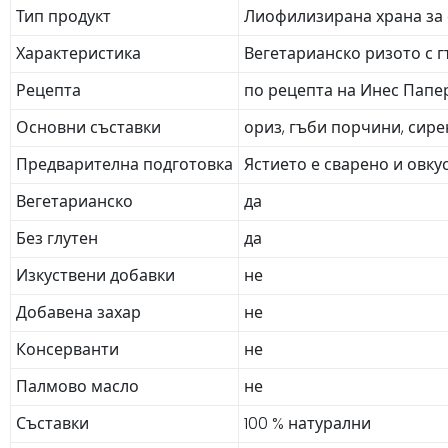
Тип продукт
Лиофилизирана храна за
Характеристика
Вегетарианско ризото с 
Рецепта
по рецепта на Инес Папе
Основни съставки
ориз, гъби порчини, сире
Предварителна подготовка
Ястието е сварено и овк
Вегетарианско
да
Без глутен
да
Изкуствени добавки
не
Добавена захар
не
Консерванти
не
Палмово масло
не
Съставки
100 % натурални