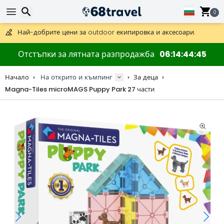
Получете безплатна доставка при поръчки над 59 €.
Предлага се и DHL Express за една нощ.
0
30 дни за връщане, 90 дни за дървени карти и декорации.
Най-добрите цени за outdoor екипировка и аксесоари.
Търсене
Отстъпки за лятната разпродажба
06
14
44
45
Начало
На открито и къмпинг
За деца
Magna-Tiles microMAGS Puppy Park 27 части
Търсене