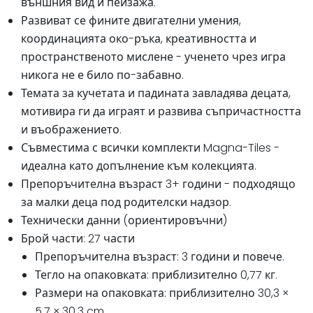
външния вид и пейзажа.
Развиват се фините двигателни умения,
координацията око-ръка, креативността и
пространственото мислене - ученето чрез игра
никога не е било по-забавно.
Темата за кучетата и падината завладява децата,
мотивира ги да играят и развива съпричастността
и въображението.
Съвместима с всички комплекти Magna-Tiles -
идеална като допълнение към колекцията.
Препоръчителна възраст 3+ години - подходящо
за малки деца под родителски надзор.
Технически данни (ориентировъчни)
Брой части: 27 части
Препоръчителна възраст: 3 години и повече.
Тегло на опаковката: приблизително 0,77 кг.
Размери на опаковката: приблизително 30,3 ×
5,7 × 30,3 cm.