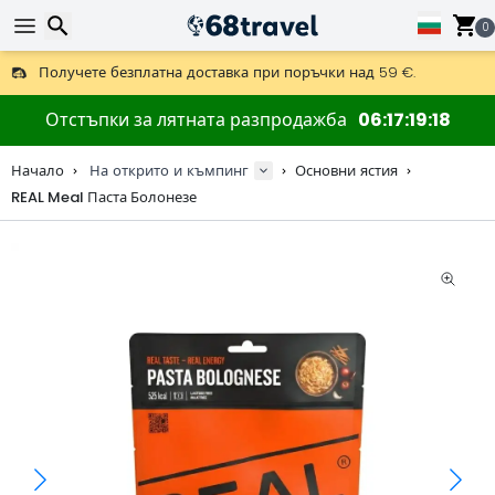
0
Получете безплатна доставка при поръчки над 59 €.
Предлага се и DHL Express за една нощ.
Търсене
30 дни за връщане, 90 дни за дървени карти и декорации.
Отстъпки за лятната разпродажба
06
17
19
17
Най-добрите цени за outdoor екипировка и аксесоари.
Начало
На открито и къмпинг
Основни ястия
REAL Meal Паста Болонезе
Търсене