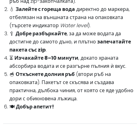
ръб над zip-закопчалката).
💧
Залейте с гореща вода
директно до маркера,
отбелязан на външната страна на опаковката
(търсете индикатор
Water level
).
🥄
Добре разбъркайте
, за да може водата да
достигне до самото дъно, и плътно
запечатайте
пакета със zip
.
⏳
Изчакайте 8–10 минути
, докато храната
абсорбира водата и се разгърне пълния ѝ вкус.
🥣
Откъснете долния ръб
(втори ръб на
опаковката). Пакетът се скъсява и създава
практична, дълбока чиния, от която се яде удобно
дори с обикновена лъжица.
🍽️
Добър апетит!