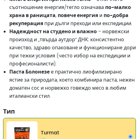
съотношение енергия/тегло означава
по-малко
храна в раницата
,
повече енергия
и
по-добра
рекуперация
при дълги преходи или експедиции.
Надеждност на студено и влажно
– норвежски
произход и „твърда аутдор“ ДНК: консистентно
качество, здраво опаковане и функциониране дори
при тежки условия (често избор на експедиции и
професионалисти).
Паста Болонезе
е практично лиофилизирано
ястие за природата, което комбинира паста, нежен
доматен сос и норвежко говеждо месо в любим
италиански стил.
Тип
Turmat