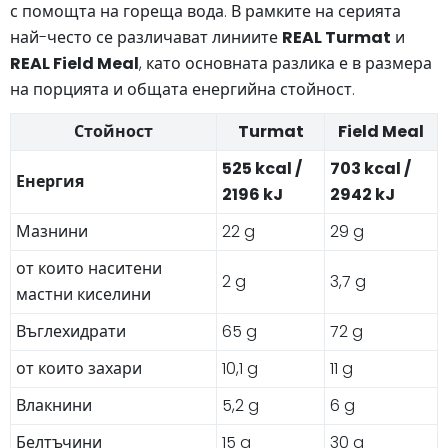
с помощта на гореща вода. В рамките на серията
най-често се различават линиите
REAL Turmat
и
REAL Field Meal
, като основната разлика е в размера
на порцията и общата енергийна стойност.
Стойност
Turmat
Field Meal
525 kcal /
703 kcal /
Енергия
2196 kJ
2942 kJ
Мазнини
22 g
29 g
от които наситени
2 g
3,7 g
мастни киселини
Въглехидрати
65 g
72 g
от които захари
10,1 g
11 g
Влакнини
5,2 g
6 g
Белтъчини
15 g
30 g