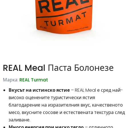
REAL Meal Паста Болонезе
Марка:
REAL Turmat
Вкусът на истинско ястие
– REAL Meal е сред най-
високо оценените туристически ястия
благодарение на изразителния вкус, качественото
месо, вкусните сосове и естествената текстура след
заливане.
Много енергия при ниско тегло
– отличното