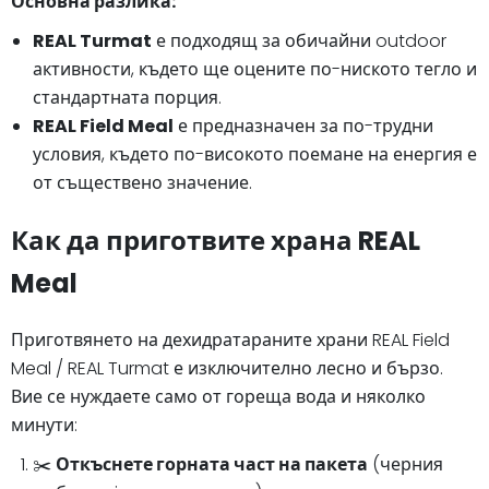
Основна разлика:
REAL Turmat
е подходящ за обичайни outdoor
активности, където ще оцените по-ниското тегло и
стандартната порция.
REAL Field Meal
е предназначен за по-трудни
условия, където по-високото поемане на енергия е
от съществено значение.
Как да приготвите храна REAL
Meal
Приготвянето на дехидратараните храни REAL Field
Meal / REAL Turmat е изключително лесно и бързо.
Вие се нуждаете само от гореща вода и няколко
минути:
✂️
Откъснете горната част на пакета
(черния