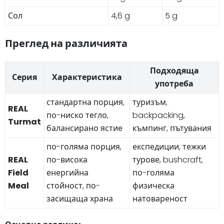
Сол
4,6 g
5 g
Преглед на различията
Подходяща
Серия
Характеристика
употреба
стандартна порция,
туризъм,
REAL
по-ниско тегло,
backpacking,
Turmat
балансирано ястие
къмпинг, пътувания
по-голяма порция,
експедиции, тежки
REAL
по-висока
турове, bushcraft,
Field
енергийна
по-голяма
Meal
стойност, по-
физическа
засищаща храна
натовареност