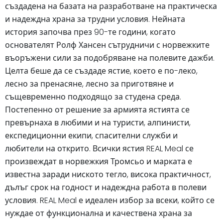
създадена на базата на разработване на практическа
и надеждна храна за трудни условия. Нейната
история започва през 90-те години, когато
основателят Ролф Хансен сътрудничи с норвежките
въоръжени сили за подобряване на полевите дажби.
Целта беше да се създаде ястие, което е по-леко,
лесно за пренасяне, лесно за приготвяне и
същевременно подходящо за студена среда.
Постепенно от решение за армията ястията се
превърнаха в любими и на туристи, алпинисти,
експедиционни екипи, спасителни служби и
любители на открито. Всички ястия REAL Meal се
произвеждат в норвежкия Тромсьо и марката е
известна заради ниското тегло, висока практичност,
дълъг срок на годност и надеждна работа в полеви
условия. REAL Meal е идеален избор за всеки, който се
нуждае от функционална и качествена храна за