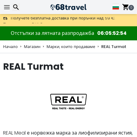
0
Получете безплатна доставка при поръчки над 59 €.
Предлага се и DHL Express за една нощ.
30 дни за връщане, 90 дни за дървени карти и декорации.
Търсене
Отстъпки за лятната разпродажба
06
05
52
53
Начало
Магазин
Марки, които продаваме
REAL Turmat
REAL Turmat
Търсене
REAL Meal е норвeжка марка за лиофилизирани ястия,