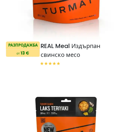
REAL Meal Издърпан
РАЗПРОДАЖБА
13 €
свинско месо
от