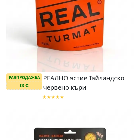
РЕАЛНО ястие Тайландско
РАЗПРОДАЖБА
13 €
червено къри