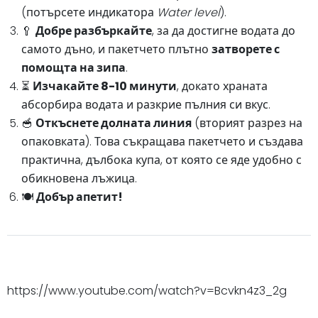
(потърсете индикатора
Water level
).
🥄
Добре разбъркайте
, за да достигне водата до
самото дъно, и пакетчето плътно
затворете с
помощта на зипа
.
⏳
Изчакайте 8-10 минути
, докато храната
абсорбира водата и разкрие пълния си вкус.
🥣
Откъснете долната линия
(вторият разрез на
опаковката). Това съкращава пакетчето и създава
практична, дълбока купа, от която се яде удобно с
обикновена лъжица.
🍽️
Добър апетит!
https://www.youtube.com/watch?v=Bcvkn4z3_2g