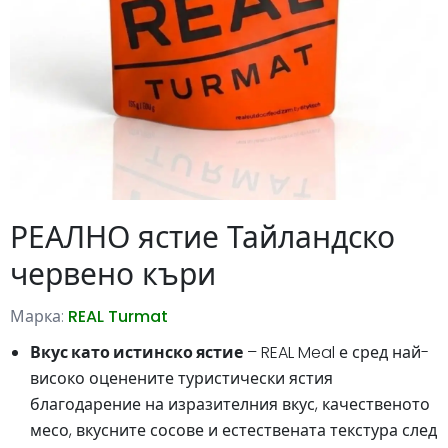
РЕАЛНО ястие Тайландско
червено къри
Марка:
REAL Turmat
Вкус като истинско ястие
– REAL Meal е сред най-
високо оценените туристически ястия
благодарение на изразителния вкус, качественото
месо, вкусните сосове и естествената текстура след