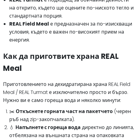
на открито, където ще оцените по-ниското тегло и
стандартната порция.
REAL Field Meal
е предназначен за по-изискващи
условия, където е важен по-високият прием на
енергия.
Как да приготвите храна REAL
Meal
Приготовлението на дехидратирана храна REAL Field
Meal / REAL Turmat е изключително просто и бързо.
Нужно ви е само гореща вода и няколко минути:
✂️
Откъснете горната част на пакетчето
(черен
ръб над zip-закопчалката).
💧
Напълнете с гореща вода
директно до линията,
отбелязана на външната страна на опаковката