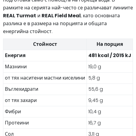
рамките на серията най-често се различават линиите
REAL Turmat
и
REAL Field Meal
, като основната
разлика е в размера на порцията и общата
енергийна стойност.
Стойност
На порция
Енергия
481 kcal / 2015 kJ
Мазнини
19,0 g
от тях наситени мастни киселини
5,8 g
Въглехидрати
55,6 g
от тях захари
9,45 g
Фибри
10,4 g
Протеини
16,7 g
Сол
3,11 g