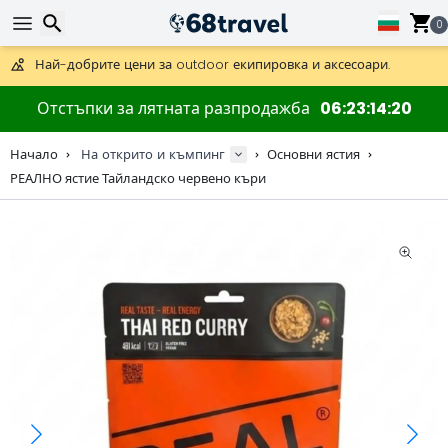
Получете безплатна доставка при поръчки над 59 €.
Предлага се и DHL Express за една нощ.
0
30 дни за връщане, 90 дни за дървени карти и декорации.
Най-добрите цени за outdoor екипировка и аксесоари.
Търсене
Отстъпки за лятната разпродажба
06
23
14
20
Начало
На открито и къмпинг
Основни ястия
РЕАЛНО ястие Тайландско червено къри
Търсене