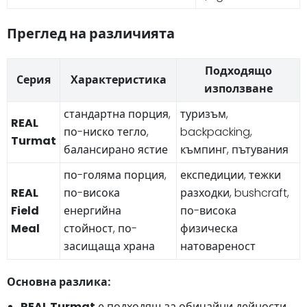
Преглед на различията
Подходящо
Серия
Характеристика
използване
стандартна порция,
туризъм,
REAL
по-ниско тегло,
backpacking,
Turmat
балансирано ястие
къмпинг, пътувания
по-голяма порция,
експедиции, тежки
REAL
по-висока
разходки, bushcraft,
Field
енергийна
по-висока
Meal
стойност, по-
физическа
засищаща храна
натовареност
Основна разлика:
REAL Turmat
е подходящ за обичайни дейности