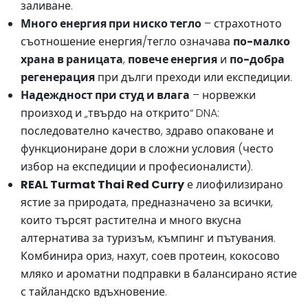
заливане.
Много енергия при ниско тегло
– страхотното
съотношение енергия/тегло означава
по-малко
храна в раницата
,
повече енергия
и
по-добра
регенерация
при дълги преходи или експедиции.
Надеждност при студ и влага
– норвежки
произход и „твърдо на открито“ DNA:
последователно качество, здраво опаковане и
функциониране дори в сложни условия (често
избор на експедиции и професионалисти).
REAL Turmat Thai Red Curry
е лиофилизирано
ястие за природата, предназначено за всички,
които търсят растителна и много вкусна
алтернатива за туризъм, къмпинг и пътувания.
Комбинира ориз, нахут, соев протеин, кокосово
мляко и ароматни подправки в балансирано ястие
с тайландско вдъхновение.