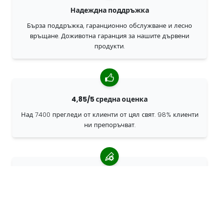
Надеждна поддръжка
Бърза поддръжка, гаранционно обслужване и лесно
връщане. Доживотна гаранция за нашите дървени
продукти.
4,85/5 средна оценка
Над 7400 прегледи от клиенти от цял свят. 98% клиенти
ни препоръчват.
Персонализирани поръчки
68travel е оригинален производител, което означава, че
можем бързо да създаваме персонализирани поръчки.