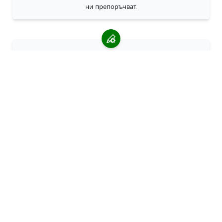
ни препоръчват.
Персонализирани поръчки
68travel е оригинален производител, което означава, че
можем бързо да създаваме персонализирани поръчки.
Живеем за приключенията
В 68travel обичаме да пътуваме и да изследваме.
Стремим се да използваме рециклирани естествени
материали и да намалим употребата на пластмаса.
68пътуване по света »