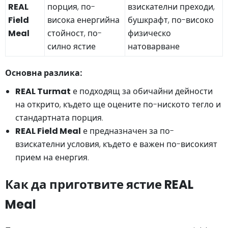
REAL
порция, по-
взискателни преходи,
Field
висока енергийна
бушкрафт, по-високо
Meal
стойност, по-
физическо
силно ястие
натоварване
Основна разлика:
REAL Turmat
е подходящ за обичайни дейности
на открито, където ще оцените по-ниското тегло и
стандартната порция.
REAL Field Meal
е предназначен за по-
взискателни условия, където е важен по-високият
прием на енергия.
Как да приготвите ястие REAL
Meal