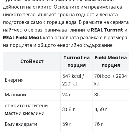
дейности на открито. Основните им предимства са
ниското тегло, дългият срок на годност и лесната
подготовка само с гореща вода. В рамките на серията
най-често се разграничават линиите
REAL Turmat
и
REAL Field Meal
, като основната разлика е в размера
на порцията и общото енергийно съдържание.
Turmat на
Field Meal на
Стойност
порция
порция
547 kcal /
701 kcal / 2934
Енергия
2291 kJ
kJ
Мазнини
24 г
31 г
от които наситени
3,58 г
4,59 г
мастни киселини
Въглехидрати
59 г
76 г