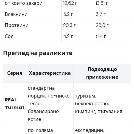
от които захари
10,62 г
13,61 г
Влакнини
5,2 г
6,7 г
Протеини
20,3 г
26,0 г
Сол
4,2 г
5,4 г
Преглед на разликите
Подходящо
Серия
Характеристика
приложение
стандартна
порция, по-ниско
туризъм,
REAL
тегло,
бекпекърство,
Turmat
балансирано
къмпинг, пътувания
ястие
по-голяма
експедиции,