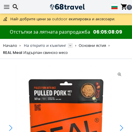
Получете безплатна доставка при поръчки над 59 €.
Предлага се и DHL Express за една нощ.
0
30 дни за връщане, 90 дни за дървени карти и декорации.
Най-добрите цени за outdoor екипировка и аксесоари.
Търсене
Отстъпки за лятната разпродажба
06
05
08
08
Начало
На открито и къмпинг
Основни ястия
REAL Meal Издърпан свинско месо
Търсене