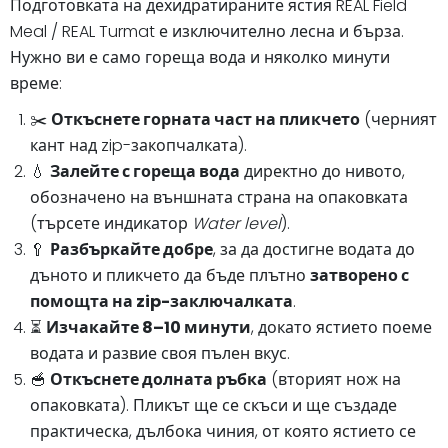
Подготовката на дехидратираните ястия REAL Field
Meal / REAL Turmat е изключително лесна и бърза.
Нужно ви е само гореща вода и няколко минути
време:
✂️
Откъснете горната част на пликчето
(черният
кант над zip-закопчалката).
💧
Залейте с гореща вода
директно до нивото,
обозначено на външната страна на опаковката
(търсете индикатор
Water level
).
🥄
Разбъркайте добре
, за да достигне водата до
дъното и пликчето да бъде плътно
затворено с
помощта на zip-заключалката
.
⏳
Изчакайте 8–10 минути
, докато ястието поеме
водата и развие своя пълен вкус.
🥣
Откъснете долната ръбка
(вторият нож на
опаковката). Пликът ще се скъси и ще създаде
практическа, дълбока чиния, от която ястието се