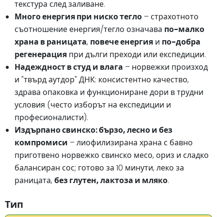
текстура след заливане.
Много енергия при ниско тегло
– страхотното
съотношение енергия/тегло означава
по-малко
храна в раницата
,
повече енергия
и
по-добра
регенерация
при дълги преходи или експедиции.
Надеждност в студ и влага
– норвежки произход
и "твърд аутдор" ДНК: консистентно качество,
здрава опаковка и функциониране дори в трудни
условия (често изборът на експедиции и
професионалисти).
Издърпано свинско: бързо, лесно и без
компромиси
– лиофилизирана храна с бавно
приготвено норвежко свинско месо, ориз и сладко
балансиран сос; готово за 10 минути, леко за
раницата,
без глутен, лактоза и мляко
.
Тип