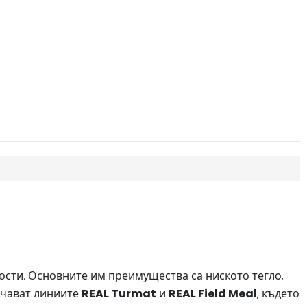
ости. Основните им преимущества са ниското тегло,
ничават линиите
REAL Turmat
и
REAL Field Meal
, където