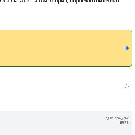
 Основата се състои от
ориз, норвежко пилешко
Код на продукта:
11574