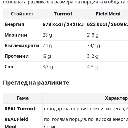
основната разлика е в размера на порцията и общата 
Стойност
Turmat
Field Meal
Енергия
578 kcal / 2421 kJ
623 kcal / 2609 k
Мазнини
23 g
21,5 g
Въглехидрати
74 g
74,2 g
Протеини
19 g
31,2 g
Сол
3,7 g
4,6 g
Преглед на разликите
Гама
Характер
REAL Turmat
стандартна порция, по-ниско тегло,
REAL Field
по-голяма порция, по-висока енерг
Meal
ястие