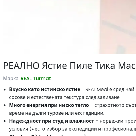
РЕАЛНО Ястие Пиле Тика Мас
Марка:
REAL Turmat
Вкусно като истинско ястие
– REAL Meal е сред на
сосове и естествената текстура след заливане.
Много енергия при ниско тегло
– страхотното съо
време на дълги турове или експедиции.
Надеждност при студ и влажност
– норвежки произ
условия (често избор за експедиции и професионали