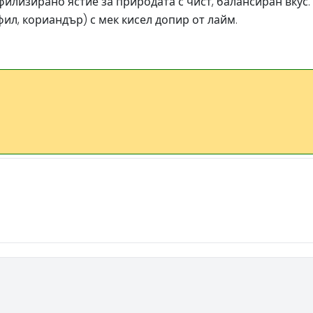
илизирано ястие за природата с чист, балансиран вкус.
ил, кориандър) с мек кисел допир от лайм.