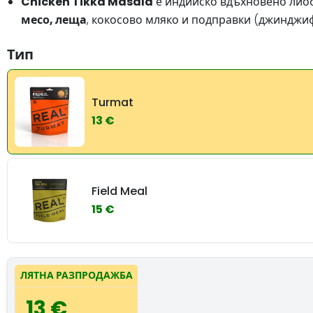
Chicken Tikka Masala
е индийско вдъхновено лиоф
месо, леща
, кокосово мляко и подправки (джинджиф
Тип
Turmat
13 €
Field Meal
15 €
ЛЯТНА РАЗПРОДАЖБА
13 €