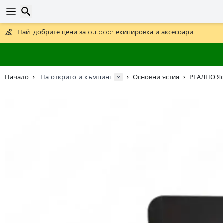
Получете безплатна доставка при поръчки над 59 €.
Предлага се и DHL Express за една нощ.
30 дни за връщане, 90 дни за дървени карти и декорации.
Най-добрите цени за outdoor екипировка и аксесоари.
Търсене
Начало
На открито и къмпинг
Основни ястия
РЕАЛНО Яс