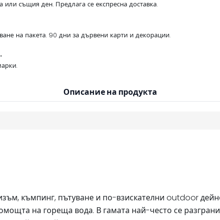
са или същия ден. Предлага се експресна доставка.
ване на пакета. 90 дни за дървени карти и декорации.
.
арки.
Описание на продукта
зъм, къмпинг, пътуване и по-взискателни outdoor дейн
 помощта на гореща вода. В гамата най-често се разгра