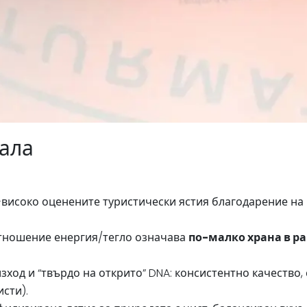
ала
й-високо оценените туристически ястия благодарение на 
тношение енергия/тегло означава
по-малко храна в р
ход и “твърдо на открито” DNA: консистентно качество
сти).