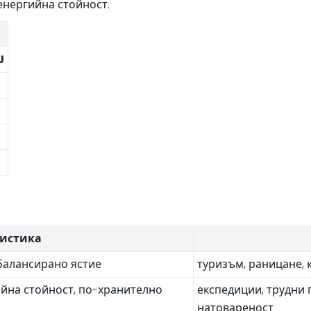
енергийна стойност.
J
истика
 балансирано ястие
туризъм, раницане, 
ийна стойност, по-хранително
експедиции, трудни 
натовареност