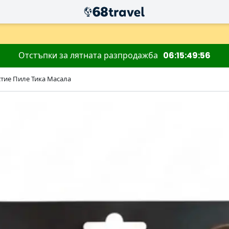
Отстъпки за лятната разпродажба
06
15
49
54
тие Пиле Тика Масала
Търсене