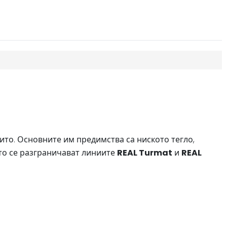
ито. Основните им предимства са ниското тегло,
сто се разграничават линиите
REAL Turmat
и
REAL