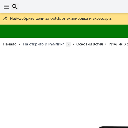
Получете безплатна доставка при поръчки над 59 €.
Предлага се и DHL Express за една нощ.
30 дни за връщане, 90 дни за дървени карти и декорации.
Най-добрите цени за outdoor екипировка и аксесоари.
Търсене
Начало
На открито и къмпинг
Основни ястия
РИАЛЯЛ Хр