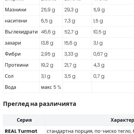
Мазнини
25,9 g
29,3 g
5,9 g
наситени
6,5 g
7,3 g
1,5 g
Въглехидрати
46,6 g
52,7 g
10,5 g
захари
13,8 g
15,6 g
3,1 g
Фибри
2,95 g
3,33 g
0,67 g
Протеини
19,2 g
21,7 g
4,3 g
Сол
3,1 g
3,5 g
0,7 g
Вода
макс 5 %
Преглед на различията
Серия
Характе
REAL Turmat
стандартна порция, по-ниско тегло,