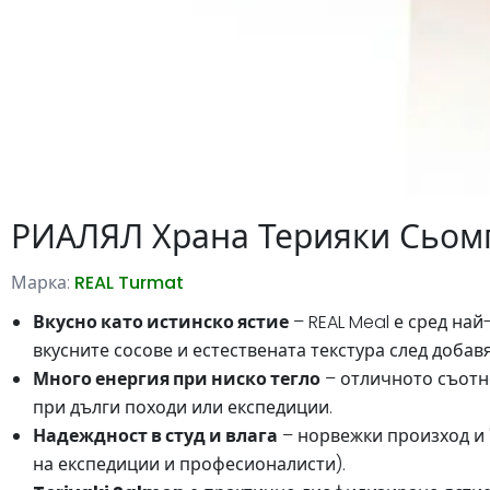
РИАЛЯЛ Храна Терияки Сьомг
Марка:
REAL Turmat
Вкусно като истинско ястие
– REAL Meal е сред на
вкусните сосове и естествената текстура след добавя
Много енергия при ниско тегло
– отличното съотн
при дълги походи или експедиции.
Надеждност в студ и влага
– норвежки произход и 
на експедиции и професионалисти).