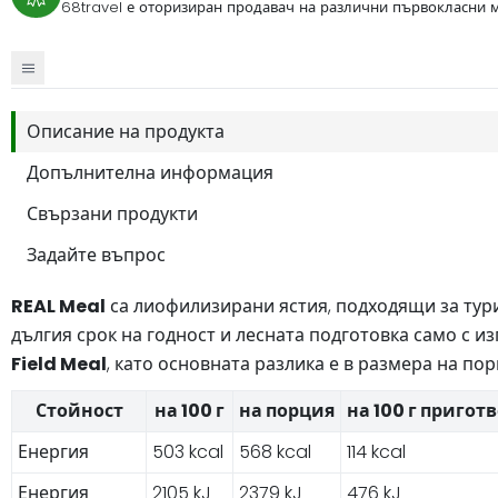
68travel е оторизиран продавач на различни първокласни м
Описание на продукта
Допълнителна информация
Свързани продукти
Задайте въпрос
REAL Meal
са лиофилизирани ястия, подходящи за тури
дългия срок на годност и лесната подготовка само с и
Field Meal
, като основната разлика е в размера на по
Стойност
на 100 г
на порция
на 100 г пригот
Енергия
503 kcal
568 kcal
114 kcal
Енергия
2105 kJ
2379 kJ
476 kJ