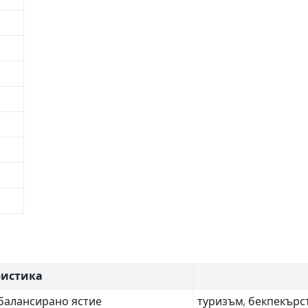
ристика
 балансирано ястие
туризъм, бекпекърс