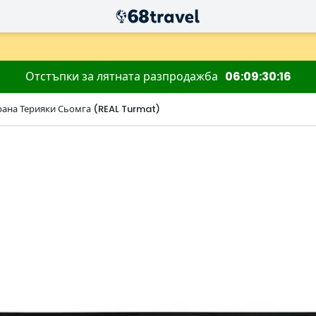
Отстъпки за лятната разпродажба
06
09
30
15
ана Терияки Сьомга (REAL Turmat)
Търсене