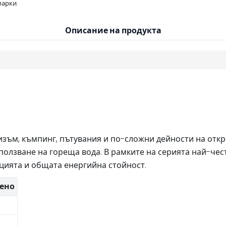
арки.
Описание на продукта
зъм, къмпинг, пътувания и по-сложни дейности на откр
зползване на гореща вода. В рамките на серията най-че
рцията и общата енергийна стойност.
вено