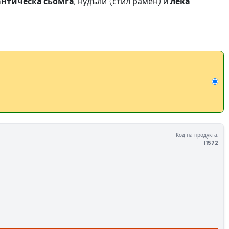
антическа сьомга
, нудъли (стил рамен) и
лека
Код на продукта:
11572