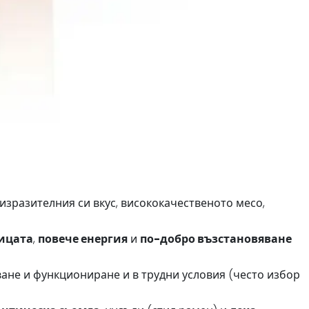
изразителния си вкус, висококачественото месо,
ницата
,
повече енергия
и
по-добро възстановяване
ване и функциониране и в трудни условия (често избор