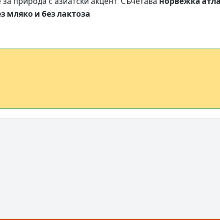
за природа с азиатски акцент. Съчетава
норвежка атл
ез мляко и без лактоза