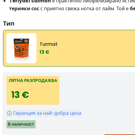
Teriyaki Salmon
е практично лиофилизирано ястие 
терияки сос
с приятно свежа нотка от лайм. Той е
б
Тип
Turmat
13 €
ЛЯТНА РАЗПРОДАЖБА
13 €
Гаранция за най-добра цена
В наличност