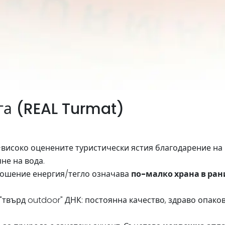
а (REAL Turmat)
й-високо оценените туристически ястия благодарение на 
не на вода.
ошение енергия/тегло означава
по-малко храна в ра
"твърд outdoor" ДНК: постоянна качество, здраво опако