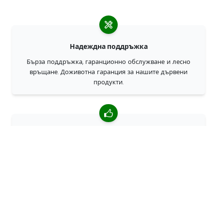
Надеждна поддръжка
Бърза поддръжка, гаранционно обслужване и лесно
връщане. Доживотна гаранция за нашите дървени
продукти.
4,85/5 средна оценка
Над 7400 прегледи от клиенти от цял свят. 98% клиенти
ни препоръчват.
Персонализирани поръчки