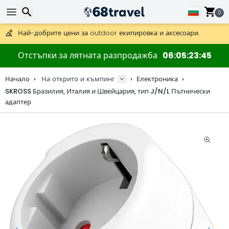
Получете безплатна доставка при поръчки над 59 €.
Предлага се и DHL Express за една нощ.
0
30 дни за връщане, 90 дни за дървени карти и декорации.
Най-добрите цени за outdoor екипировка и аксесоари.
Търсене
Отстъпки за лятната разпродажба
06
05
23
45
Начало
На открито и къмпинг
Електроника
SKROSS Бразилия, Италия и Швейцария, тип J/N/L Пътнически
адаптер
Търсене