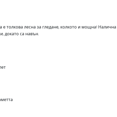
а е толкова лесна за гледане, колкото и мощна! Налична 
и, докато са навън.
лет
паметта