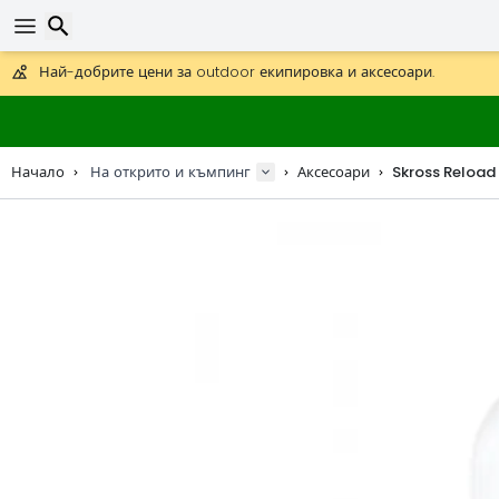
Получете безплатна доставка при поръчки над 59 €.
Предлага се и DHL Express за една нощ.
30 дни за връщане, 90 дни за дървени карти и декорации.
Най-добрите цени за outdoor екипировка и аксесоари.
Търсене
Начало
На открито и къмпинг
Аксесоари
Skross Reload