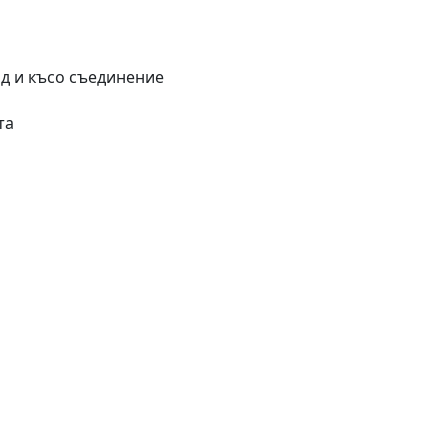
д и късо съединение
та