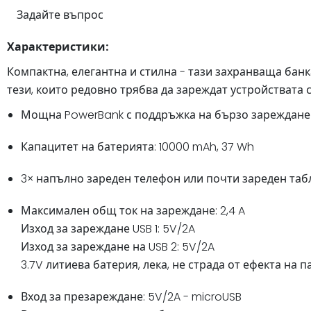
Задайте въпрос
Характеристики:
Компактна, елегантна и стилна - тази захранваща банк
тези, които редовно трябва да зареждат устройствата с
Мощна PowerBank с поддръжка на бързо зареждане
Капацитет на батерията: 10000 mAh, 37 Wh
3× напълно зареден телефон или почти зареден таб
Максимален общ ток на зареждане: 2,4 A
Изход за зареждане USB 1: 5V/2A
Изход за зареждане на USB 2: 5V/2A
3.7V литиева батерия, лека, не страда от ефекта на 
Вход за презареждане: 5V/2A - microUSB