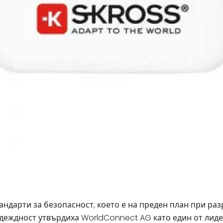
ндарти за безопасност, което е на преден план при ра
адеждност утвърдиха WorldConnect AG като един от лиде