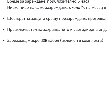
Време за зареждане: приблизително 5 часа
Ниско ниво на саморазреждане, около 1% на месец в
Шесткратна защита срещу презареждане, прегряван
Превключвател на захранването и светодиодна инди
Зареждащ микро USB кабел (включен в комплекта)