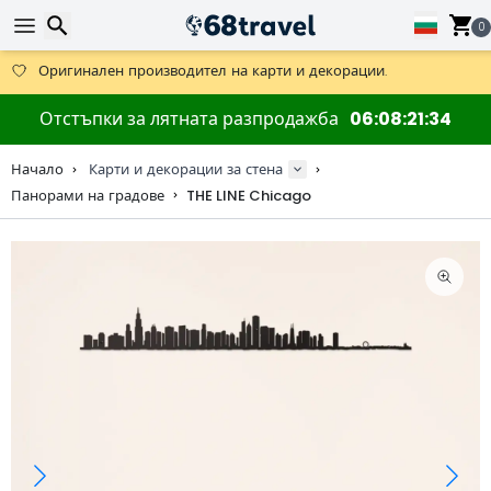
0
Получете безплатна доставка при поръчки над 59 €.
Предлага се и DHL Express за една нощ.
30 дни за връщане, 90 дни за дървени карти и декорации.
Търсене
Отстъпки за лятната разпродажба
06
08
21
33
Оригинален производител на карти и декорации.
Начало
Карти и декорации за стена
Панорами на градове
THE LINE Chicago
Търсене