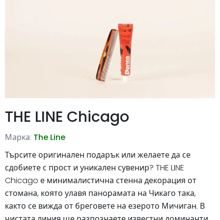
THE LINE Chicago
Марка:
The Line
Търсите оригинален подарък или желаете да се
сдобиете с прост и уникален сувенир? THE LINE
Chicago е минималистична стенна декорация от
стомана, която улавя панорамата на Чикаго така,
както се вижда от бреговете на езерото Мичиган. В
чистата линия ще разпознаете известни доминанти