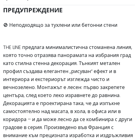
ПРЕДУПРЕЖДЕНИЕ
🚫 Неподходящо за тухлени или бетонни стени
THE LINE предлага минималистична стоманена линия,
която точно отразява панорамата на избрания град
като стилна стенна декорация. Тънкият метален
профил създава елегантен „рисуван“ ефект и в
интериора и екстериорът изглежда чисто и
вечнозелено. Монтажът е лесен: първо закрепете
центъра, след което леко изравнете до равнина.
Декорацията е проектирана така, че да изпъкне
самостоятелно над масата, в хола, в офиса или в
коридора – и да може лесно да се комбинира с други
градове в серия. Произведено във Франция с
внимание към прецизната изработка и издръжливия