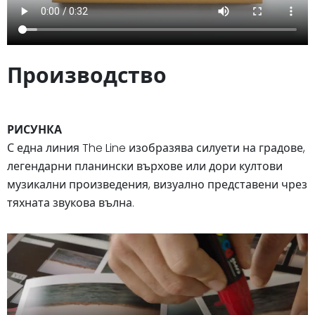
Производство
РИСУНКА
С една линия The Line изобразява силуети на градове,
легендарни планински върхове или дори култови
музикални произведения, визуално представени чрез
тяхната звукова вълна.