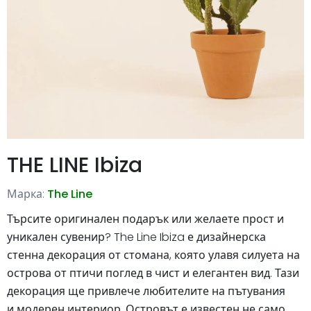
THE LINE Ibiza
Марка:
The Line
Търсите оригинален подарък или желаете прост и
уникален сувенир? The Line Ibiza е дизайнерска
стенна декорация от стомана, която улавя силуета на
острова от птичи поглед в чист и елегантен вид. Тази
декорация ще привлече любителите на пътувания
и модерен интериор. Островът е известен не само