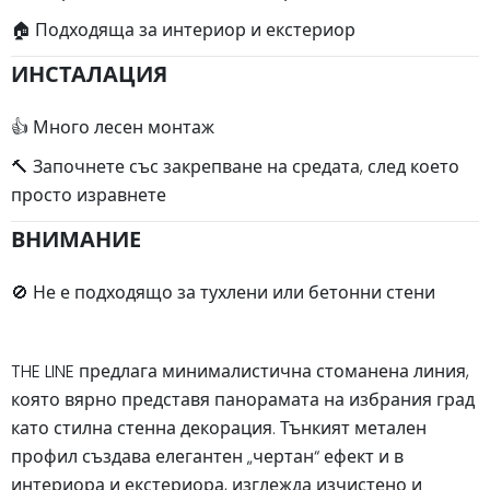
🏠 Подходяща за интериор и екстериор
ИНСТАЛАЦИЯ
👍 Много лесен монтаж
🔨 Започнете със закрепване на средата, след което
просто изравнете
ВНИМАНИЕ
🚫 Не е подходящо за тухлени или бетонни стени
THE LINE предлага минималистична стоманена линия,
която вярно представя панорамата на избрания град
като стилна стенна декорация. Тънкият метален
профил създава елегантен „чертан“ ефект и в
интериора и екстериора, изглежда изчистено и