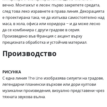
вечно. Монтажът е лесен: първо закрепете средата,
след това леко изравнете в права линия. Декорацията
е проектирана така, че да изпъква самостоятелно над
маса, в хола, офиса или коридора – и да може лесно
да се комбинира с други градове в серия.
Произведено във Франция с акцент върху
прецизната обработка и устойчив материал.
Производство
РИСУНКА
С една линия The Line изобразява силуети на градове,
легендарни планински върхове или дори култови
музикални произведения, визуално представени чрез
тяхната звукова вълна.