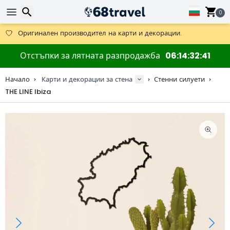
0
Получете безплатна доставка при поръчки над 59 €.
Предлага се и DHL Express за една нощ.
30 дни за връщане, 90 дни за дървени карти и декорации.
Търсене
Отстъпки за лятната разпродажба
06
14
32
40
Оригинален производител на карти и декорации.
Начало
Карти и декорации за стена
Стенни силуети
THE LINE Ibiza
Търсене