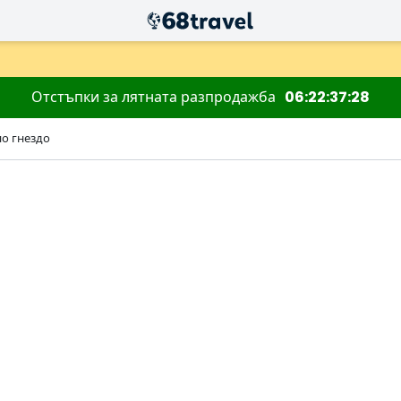
Отстъпки за лятната разпродажба
06
22
37
27
о гнездо
Търсене