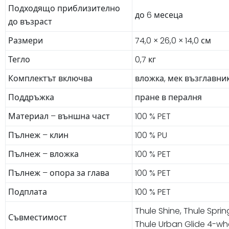
Подходящо приблизително
до 6 месеца
до възраст
Размери
74,0 × 26,0 × 14,0 см
Тегло
0,7 кг
Комплектът включва
вложка, мек възглавник
Поддръжка
пране в пералня
Материал – външна част
100 % PET
Пълнеж – клин
100 % PU
Пълнеж – вложка
100 % PET
Пълнеж – опора за глава
100 % PET
Подплата
100 % PET
Thule Shine, Thule Sprin
Съвместимост
Thule Urban Glide 4-whe