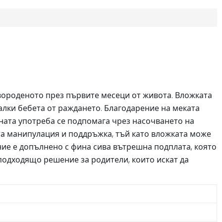
овороденото през първите месеци от живота. Вложката
малки бебета от раждането. Благодарение на меката
сната употреба се подпомага чрез насочването на
ата манипулация и поддръжка, тъй като вложката може
ние е допълнено с фина сива вътрешна подплата, която
 подходящо решение за родители, които искат да