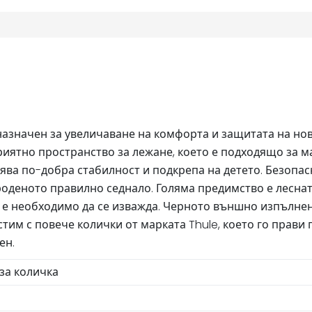
едназначен за увеличаване на комфорта и защитата на н
приятно пространство за лежане, което е подходящо за 
рява по-добра стабилност и подкрепа на детето. Безопа
вороденото правилно седнало. Голяма предимство е лесн
не е необходимо да се изважда. Черното външно изпълне
тим с повече колички от марката Thule, което го прави
ен.
за количка