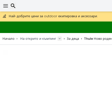
Получете безплатна доставка при поръчки над 59 €.
Предлага се и DHL Express за една нощ.
30 дни за връщане, 90 дни за дървени карти и декорации.
Най-добрите цени за outdoor екипировка и аксесоари.
Търсене
Начало
На открито и къмпинг
За деца
Thule Ново роден