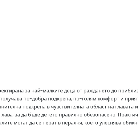
роектирана за най-малките деца от раждането до приблиз
о получава по-добра подкрепа, по-голям комфорт и при
лнителна подкрепа в чувствителната област на главата и
 глава, за да бъде детето правилно обезопасено. Практ
риалите могат да се перат в пералня, което улеснява оби