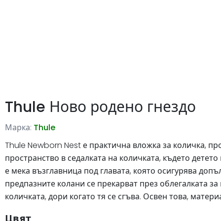
Thule Ново родено гнездо
Марка:
Thule
Thule Newborn Nest е практична вложка за количка, п
пространство в седалката на количката, където детет
е мека възглавница под главата, която осигурява допъ
предпазните колани се прекарват през облегалката за
количката, дори когато тя се сгъва. Освен това, мате
Цвят