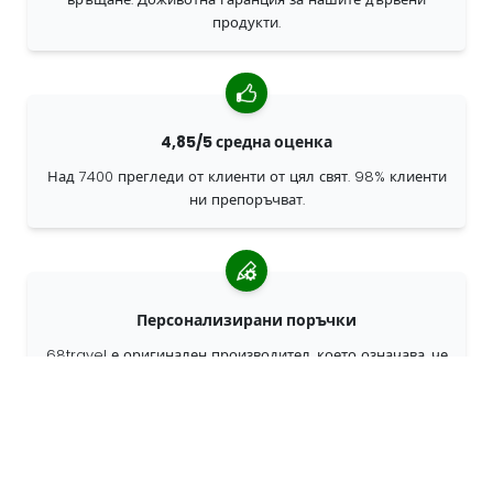
продукти.
4,85/5 средна оценка
Над 7400 прегледи от клиенти от цял свят. 98% клиенти
ни препоръчват.
Персонализирани поръчки
68travel е оригинален производител, което означава, че
можем бързо да създаваме персонализирани поръчки.