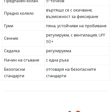
Предпазен колан
5-точков
въртящо се с окачване,
Предно колело
възможност за фиксиране
Гуми
пяна, устойчиви на пробиване
регулируем, с вентилация, UPF
Сенник
50+
Седалка
регулируема
Начин на сгъване
с една ръка
Безопасни
отговаря на безопасните
стандарти
стандарти