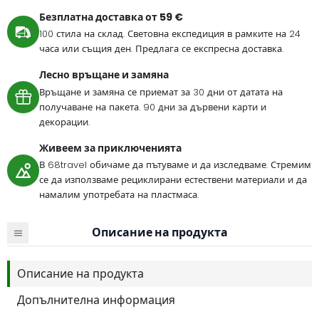
Безплатна доставка от 59 €
100 стила на склад. Световна експедиция в рамките на 24
часа или същия ден. Предлага се експресна доставка.
Лесно връщане и замяна
Връщане и замяна се приемат за 30 дни от датата на
получаване на пакета. 90 дни за дървени карти и
декорации.
Живеем за приключенията
В 68travel обичаме да пътуваме и да изследваме. Стремим
се да използваме рециклирани естествени материали и да
намалим употребата на пластмаса.
Описание на продукта
Описание на продукта
Допълнителна информация