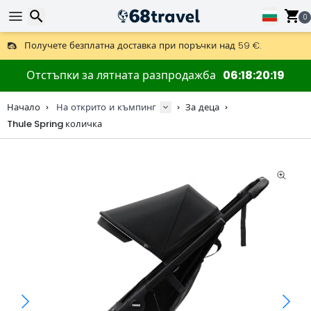
0
Получете безплатна доставка при поръчки над 59 €.
Предлага се и DHL Express за една нощ.
Търсене
30 дни за връщане, 90 дни за дървени карти и декорации.
Отстъпки за лятната разпродажба
06
18
20
18
Най-добрите цени за outdoor екипировка и аксесоари.
Начало
На открито и къмпинг
За деца
Thule Spring количка
Търсене