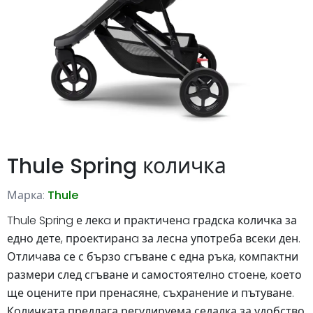
Thule Spring количка
Марка:
Thule
Thule Spring е лекa и практиченa градска количка за
едно дете, проектиранa за лесна употреба всеки ден.
Отличава се с бързо сгъване с една ръка, компактни
размери след сгъване и самостоятелно стоене, което
ще оцените при пренасяне, съхранение и пътуване.
Количката предлага регулируема седалка за удобство