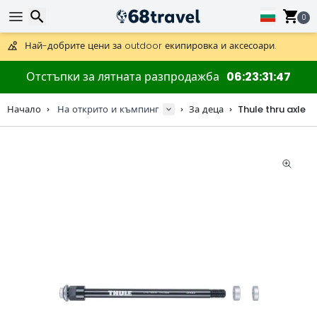
Получете безплатна доставка при поръчки над 59 €.
Предлага се и DHL Express за една нощ.
0
30 дни за връщане, 90 дни за дървени карти и декорации.
Най-добрите цени за outdoor екипировка и аксесоари.
Търсене
Отстъпки за лятната разпродажба
06
23
31
46
Начало
На открито и къмпинг
За деца
Thule thru axle
Търсене