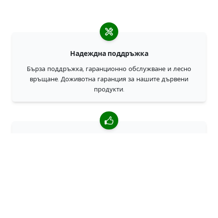
Надеждна поддръжка
Бърза поддръжка, гаранционно обслужване и лесно
връщане. Доживотна гаранция за нашите дървени
продукти.
4,85/5 средна оценка
Над 7400 прегледи от клиенти от цял свят. 98% клиенти
ни препоръчват.