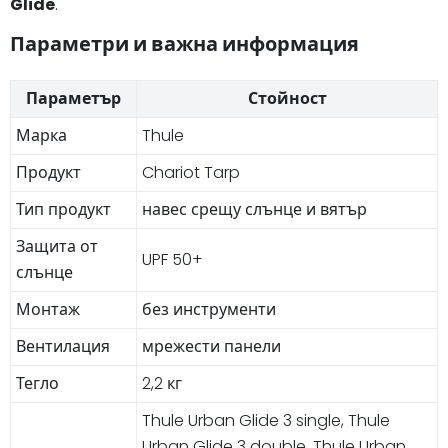
Glide
.
Параметри и важна информация
Параметър
Стойност
Марка
Thule
Продукт
Chariot Tarp
Тип продукт
навес срещу слънце и вятър
Защита от
UPF 50+
слънце
Монтаж
без инструменти
Вентилация
мрежести панели
Тегло
2,2 кг
Thule Urban Glide 3 single, Thule
Urban Glide 3 double, Thule Urban