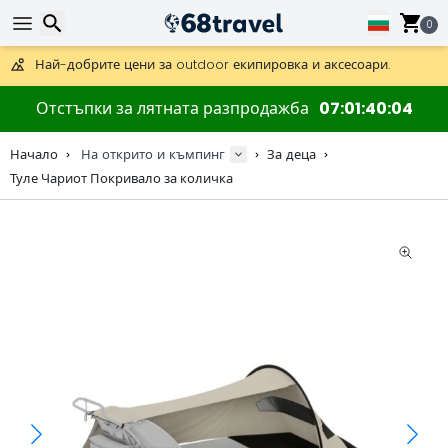
Получете безплатна доставка при поръчки над 59 €.
Предлага се и DHL Express за една нощ.
0
30 дни за връщане, 90 дни за дървени карти и декорации.
Най-добрите цени за outdoor екипировка и аксесоари.
Търсене
Отстъпки за лятната разпродажба
07
01
40
04
Начало
На открито и къмпинг
За деца
Туле Чариот Покривало за количка
Търсене