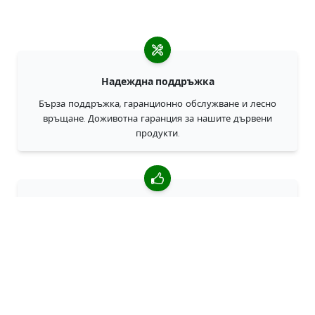
Надеждна поддръжка
Бърза поддръжка, гаранционно обслужване и лесно
връщане. Доживотна гаранция за нашите дървени
продукти.
4,85/5 средна оценка
Над 7400 прегледи от клиенти от цял свят. 98% клиенти
ни препоръчват.