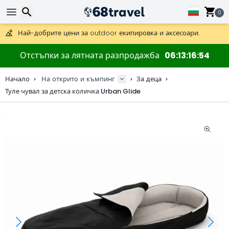
Получете безплатна доставка при поръчки над 59 €.
Предлага се и DHL Express за една нощ.
0
30 дни за връщане, 90 дни за дървени карти и декорации.
Най-добрите цени за outdoor екипировка и аксесоари.
Търсене
Отстъпки за лятната разпродажба
06
13
16
53
Начало
На открито и къмпинг
За деца
Туле чувал за детска количка Urban Glide
Търсене